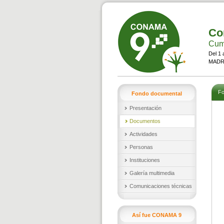
Co
Cumb
Del 1 
MADRI
Fo
Fondo documental
Presentación
Documentos
Actividades
Personas
Instituciones
Galería multimedia
Comunicaciones técnicas
Así fue CONAMA 9