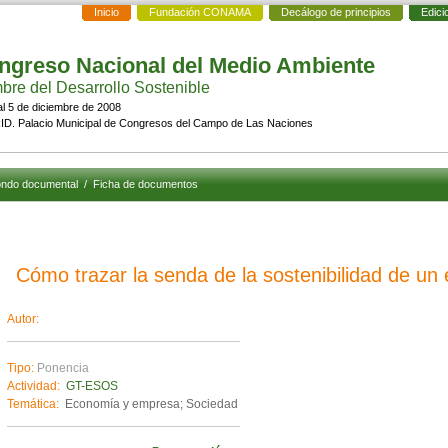
Inicio
Fundación CONAMA
Decálogo de principios
Edici
ngreso Nacional del Medio Ambiente
re del Desarrollo Sostenible
al 5 de diciembre de 2008
D. Palacio Municipal de Congresos del Campo de Las Naciones
ndo documental
/
Ficha de documentos
Cómo trazar la senda de la sostenibilidad de un
Autor:
Tipo:
Ponencia
Actividad:
GT-ESOS
Temática:
Economía y empresa; Sociedad