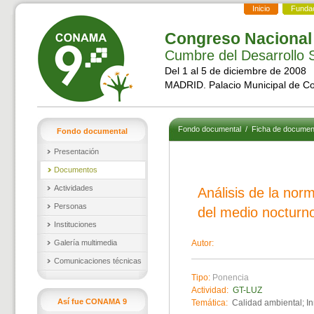
Inicio
Funda
Congreso Nacional
Cumbre del Desarrollo S
Del 1 al 5 de diciembre de 2008
MADRID. Palacio Municipal de C
Fondo documental
/
Ficha de documen
Fondo documental
Presentación
Documentos
Actividades
Análisis de la nor
Personas
del medio nocturno
Instituciones
Galería multimedia
Autor:
Comunicaciones técnicas
Tipo:
Ponencia
Actividad:
GT-LUZ
Así fue CONAMA 9
Temática:
Calidad ambiental; In