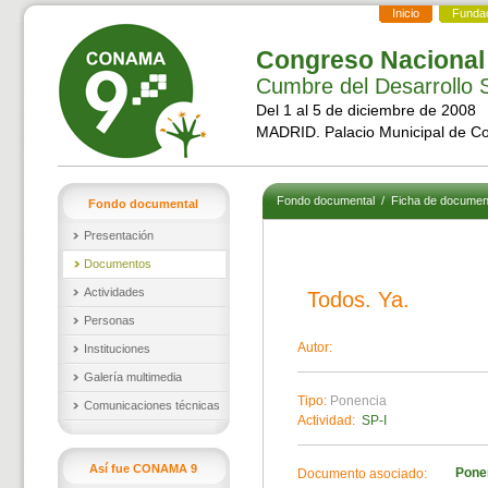
Inicio
Funda
Congreso Nacional
Cumbre del Desarrollo S
Del 1 al 5 de diciembre de 2008
MADRID. Palacio Municipal de C
Fondo documental
/
Ficha de documen
Fondo documental
Presentación
Documentos
Actividades
Todos. Ya.
Personas
Autor:
Instituciones
Galería multimedia
Tipo:
Ponencia
Comunicaciones técnicas
Actividad:
SP-I
Así fue CONAMA 9
Pone
Documento asociado: