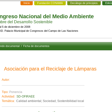
Inicio
Fundación CONAMA
Decálogo de principios
Edici
ngreso Nacional del Medio Ambiente
re del Desarrollo Sostenible
al 5 de diciembre de 2008
D. Palacio Municipal de Congresos del Campo de Las Naciones
ndo documental
/
Ficha de documentos
Asociación para el Reciclaje de Lámparas
Autor:
Tipo:
Ponencia
Actividad:
SD-OFIRAEE
Temática:
Calidad ambiental; Sociedad; Sostenibilidad local