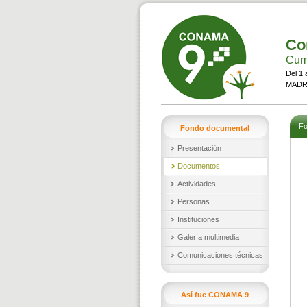
Co
Cumb
Del 1 
MADRI
Fo
Fondo documental
Presentación
Documentos
Actividades
Personas
Instituciones
Galería multimedia
Comunicaciones técnicas
Así fue CONAMA 9