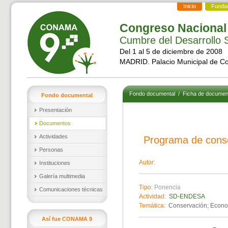
Inicio
Funda
Congreso Nacional
Cumbre del Desarrollo S
Del 1 al 5 de diciembre de 2008
MADRID. Palacio Municipal de C
Fondo documental
/
Ficha de documen
Fondo documental
Presentación
Documentos
Actividades
Programa de conse
Personas
Autor:
Instituciones
Galería multimedia
Tipo:
Ponencia
Comunicaciones técnicas
Actividad:
SD-ENDESA
Temática:
Conservación; Econo
Así fue CONAMA 9