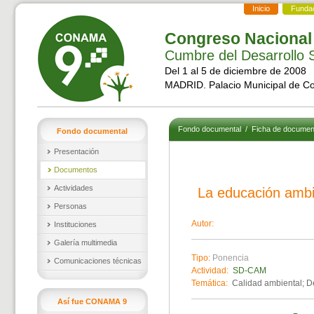
Inicio
Funda
Congreso Nacional
Cumbre del Desarrollo S
Del 1 al 5 de diciembre de 2008
MADRID. Palacio Municipal de C
Fondo documental
/
Ficha de documen
Fondo documental
Presentación
Documentos
Actividades
La educación ambi
Personas
Autor:
Instituciones
Galería multimedia
Tipo:
Ponencia
Comunicaciones técnicas
Actividad:
SD-CAM
Temática:
Calidad ambiental; Des
Así fue CONAMA 9