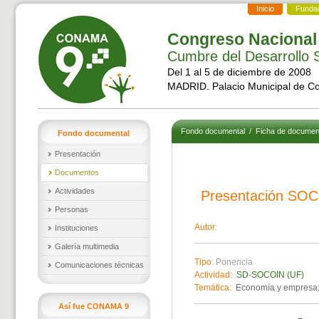
Inicio
Funda
Congreso Nacional
Cumbre del Desarrollo S
Del 1 al 5 de diciembre de 2008
MADRID. Palacio Municipal de C
Fondo documental
/
Ficha de documen
Fondo documental
Presentación
Documentos
Actividades
Presentación SO
Personas
Autor:
Instituciones
Galería multimedia
Tipo:
Ponencia
Comunicaciones técnicas
Actividad:
SD-SOCOIN (UF)
Temática:
Economía y empresa;
Así fue CONAMA 9