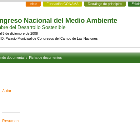
Inicio
Fundación CONAMA
Decálogo de principios
Edici
ngreso Nacional del Medio Ambiente
re del Desarrollo Sostenible
al 5 de diciembre de 2008
D. Palacio Municipal de Congresos del Campo de Las Naciones
ndo documental
/
Ficha de documentos
Autor:
Resumen: