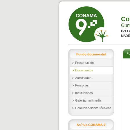
Co
Cumb
Del 1 
MADRI
Fo
Fondo documental
Presentación
Documentos
Actividades
Personas
Instituciones
Galería multimedia
Comunicaciones técnicas
Así fue CONAMA 9