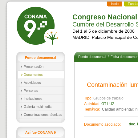
Inicio
Funda
Congreso Nacional
Cumbre del Desarrollo S
Del 1 al 5 de diciembre de 2008
MADRID. Palacio Municipal de C
Fondo documental
/
Ficha de documen
Fondo documental
Presentación
Documentos
Actividades
Contaminación lum
Personas
Tipo:
Grupos de trabajo
Instituciones
Actividad:
GT-LUZ
Galería multimedia
Temática:
Calidad ambiental; In
Comunicaciones técnicas
doc. 
Documento asociado:
Así fue CONAMA 9