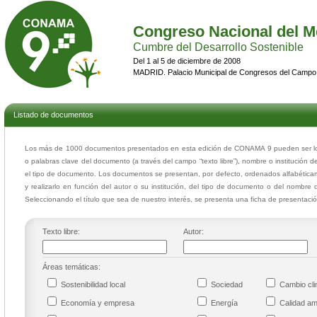
Congreso Nacional del M
Cumbre del Desarrollo Sostenible
Del 1 al 5 de diciembre de 2008
MADRID. Palacio Municipal de Congresos del Campo
Listado de documentos
Los más de 1000 documentos presentados en esta edición de CONAMA 9 pueden ser loca
o palabras clave del documento (a través del campo “texto libre”), nombre o institución d
el tipo de documento. Los documentos se presentan, por defecto, ordenados alfabéticam
y realizarlo en función del autor o su institución, del tipo de documento o del nombre 
Seleccionando el título que sea de nuestro interés, se presenta una ficha de presentac
Texto libre:
Autor:
Áreas temáticas:
Sostenibilidad local
Sociedad
Cambio cl
Economía y empresa
Energía
Calidad a