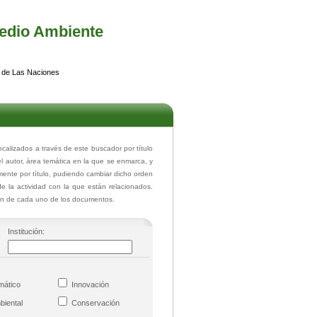
edio Ambiente
 de Las Naciones
lizados a través de este buscador por título
el autor, área temática en la que se enmarca, y
ente por título, pudiendo cambiar dicho orden
de la actividad con la que están relacionados.
ión de cada uno de los documentos.
Institución:
imático
Innovación
mbiental
Conservación