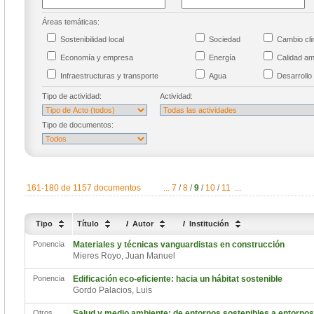
Áreas temáticas:
Sostenibilidad local
Sociedad
Cambio cl
Economía y empresa
Energía
Calidad a
Infraestructuras y transporte
Agua
Desarrollo 
Tipo de actividad:
Actividad:
Tipo de documentos:
161-180 de 1157 documentos
...
7
/
8
/
9
/
10
/
11
...
Tipo
Título
/
Autor
/
Institución
Ponencia
Materiales y técnicas vanguardistas en construcción
Mieres Royo, Juan Manuel
Ponencia
Edificación eco-eficiente: hacia un hábitat sostenible
Gordo Palacios, Luis
Otros
Salud y medio ambiente: de entornos sostenibles a entornos