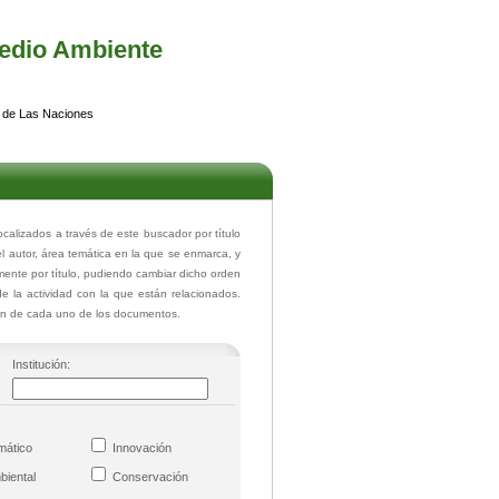
edio Ambiente
 de Las Naciones
lizados a través de este buscador por título
el autor, área temática en la que se enmarca, y
ente por título, pudiendo cambiar dicho orden
de la actividad con la que están relacionados.
ión de cada uno de los documentos.
Institución:
imático
Innovación
mbiental
Conservación