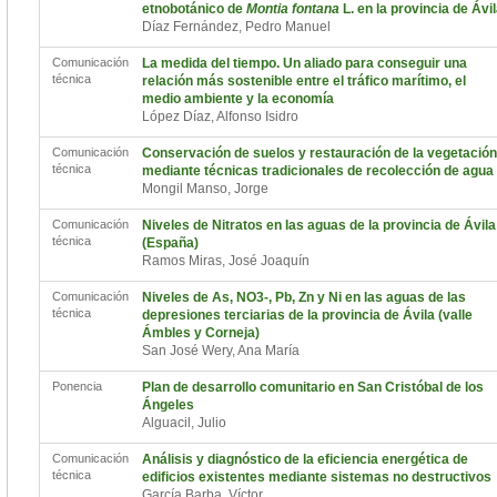
etnobotánico de
Montia fontana
L. en la provincia de Ávi
Díaz Fernández, Pedro Manuel
Comunicación
La medida del tiempo. Un aliado para conseguir una
técnica
relación más sostenible entre el tráfico marítimo, el
medio ambiente y la economía
López Díaz, Alfonso Isidro
Comunicación
Conservación de suelos y restauración de la vegetación
técnica
mediante técnicas tradicionales de recolección de agua
Mongil Manso, Jorge
Comunicación
Niveles de Nitratos en las aguas de la provincia de Ávila
técnica
(España)
Ramos Miras, José Joaquín
Comunicación
Niveles de As, NO3-, Pb, Zn y Ni en las aguas de las
técnica
depresiones terciarias de la provincia de Ávila (valle
Ámbles y Corneja)
San José Wery, Ana María
Ponencia
Plan de desarrollo comunitario en San Cristóbal de los
Ángeles
Alguacil, Julio
Comunicación
Análisis y diagnóstico de la eficiencia energética de
técnica
edificios existentes mediante sistemas no destructivos
García Barba, Víctor