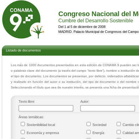
Congreso Nacional del M
Cumbre del Desarrollo Sostenible
Del 1 al 5 de diciembre de 2008
MADRID. Palacio Municipal de Congresos del Campo
Listado de documentos
Los más de 1000 documentos presentados en esta edición de CONAMA 9 pueden ser loca
o palabras clave del documento (a través del campo “texto libre”), nombre o institución d
el tipo de documento. Los documentos se presentan, por defecto, ordenados alfabéticam
y realizarlo en función del autor o su institución, del tipo de documento o del nombre 
Seleccionando el título que sea de nuestro interés, se presenta una ficha de presentac
Texto libre:
Autor:
Áreas temáticas:
Sostenibilidad local
Sociedad
Cambio cl
Economía y empresa
Energía
Calidad a