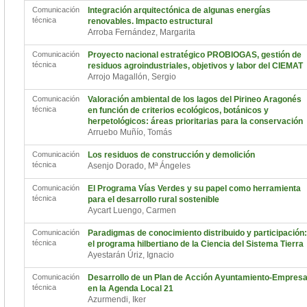
Comunicación
Integración arquitectónica de algunas energías
técnica
renovables. Impacto estructural
Arroba Fernández, Margarita
Comunicación
Proyecto nacional estratégico PROBIOGAS, gestión de
técnica
residuos agroindustriales, objetivos y labor del CIEMAT
Arrojo Magallón, Sergio
Comunicación
Valoración ambiental de los lagos del Pirineo Aragonés
técnica
en función de criterios ecológicos, botánicos y
herpetológicos: áreas prioritarias para la conservación
Arruebo Muñío, Tomás
Comunicación
Los residuos de construcción y demolición
técnica
Asenjo Dorado, Mª Ángeles
Comunicación
El Programa Vías Verdes y su papel como herramienta
técnica
para el desarrollo rural sostenible
Aycart Luengo, Carmen
Comunicación
Paradigmas de conocimiento distribuido y participación:
técnica
el programa hilbertiano de la Ciencia del Sistema Tierra
Ayestarán Úriz, Ignacio
Comunicación
Desarrollo de un Plan de Acción Ayuntamiento-Empres
técnica
en la Agenda Local 21
Azurmendi, Iker