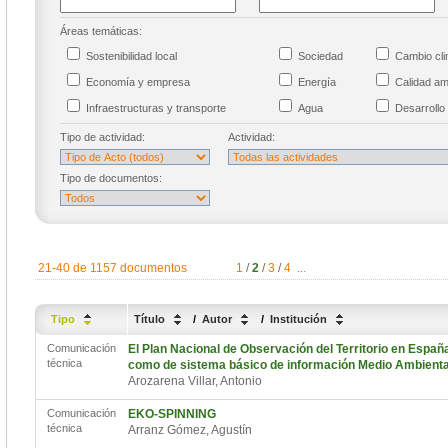
Áreas temáticas:
Sostenibilidad local
Sociedad
Cambio cl
Economía y empresa
Energía
Calidad a
Infraestructuras y transporte
Agua
Desarrollo 
Tipo de actividad:
Actividad:
Tipo de documentos:
21-40 de 1157 documentos
1
/
2
/
3
/
4
...
Tipo
Título
/
Autor
/
Institución
Comunicación
El Plan Nacional de Observación del Territorio en Españ
técnica
como de sistema básico de información Medio Ambienta
Arozarena Villar, Antonio
Comunicación
EKO-SPINNING
técnica
Arranz Gómez, Agustín