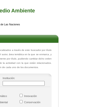
edio Ambiente
 de Las Naciones
lizados a través de este buscador por título
el autor, área temática en la que se enmarca, y
ente por título, pudiendo cambiar dicho orden
de la actividad con la que están relacionados.
ión de cada uno de los documentos.
Institución:
imático
Innovación
mbiental
Conservación