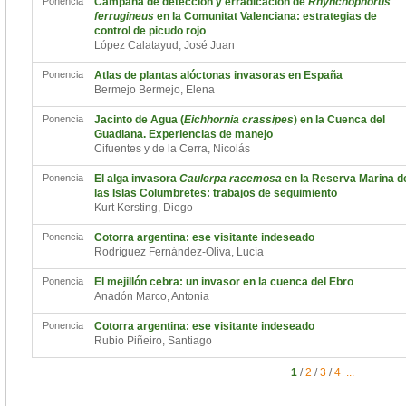
Ponencia
Campaña de detección y erradicación de
Rhynchophorus
ferrugineus
en la Comunitat Valenciana: estrategias de
control de picudo rojo
López Calatayud, José Juan
Ponencia
Atlas de plantas alóctonas invasoras en España
Bermejo Bermejo, Elena
Ponencia
Jacinto de Agua (
Eichhornia crassipes
) en la Cuenca del
Guadiana. Experiencias de manejo
Cifuentes y de la Cerra, Nicolás
Ponencia
El alga invasora
Caulerpa racemosa
en la Reserva Marina d
las Islas Columbretes: trabajos de seguimiento
Kurt Kersting, Diego
Ponencia
Cotorra argentina: ese visitante indeseado
Rodríguez Fernández-Oliva, Lucía
Ponencia
El mejillón cebra: un invasor en la cuenca del Ebro
Anadón Marco, Antonia
Ponencia
Cotorra argentina: ese visitante indeseado
Rubio Piñeiro, Santiago
1
/
2
/
3
/
4
...