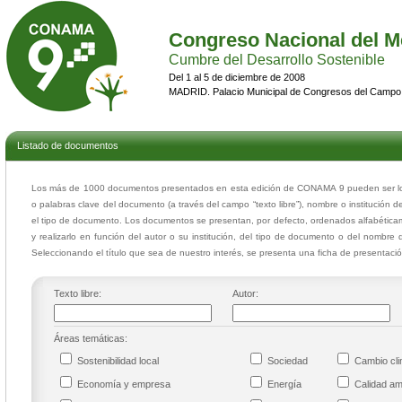
Congreso Nacional del M
Cumbre del Desarrollo Sostenible
Del 1 al 5 de diciembre de 2008
MADRID. Palacio Municipal de Congresos del Campo
Listado de documentos
Los más de 1000 documentos presentados en esta edición de CONAMA 9 pueden ser loca
o palabras clave del documento (a través del campo “texto libre”), nombre o institución d
el tipo de documento. Los documentos se presentan, por defecto, ordenados alfabéticam
y realizarlo en función del autor o su institución, del tipo de documento o del nombre 
Seleccionando el título que sea de nuestro interés, se presenta una ficha de presentac
Texto libre:
Autor:
Áreas temáticas:
Sostenibilidad local
Sociedad
Cambio cl
Economía y empresa
Energía
Calidad a