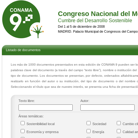
Congreso Nacional del M
Cumbre del Desarrollo Sostenible
Del 1 al 5 de diciembre de 2008
MADRID. Palacio Municipal de Congresos del Campo
Listado de documentos
Los más de 1000 documentos presentados en esta edición de CONAMA 9 pueden ser local
palabras clave del documento (a través del campo “texto libre”), nombre o institución del
tipo de documento. Los documentos se presentan, por defecto, ordenados alfabéticamen
realizarlo en función del autor o su institución, del tipo de documento o del nombre 
Seleccionando el título que sea de nuestro interés, se presenta una ficha de presentac
Texto libre:
Autor:
Áreas temáticas:
Sostenibilidad local
Sociedad
Cambio cl
Economía y empresa
Energía
Calidad a