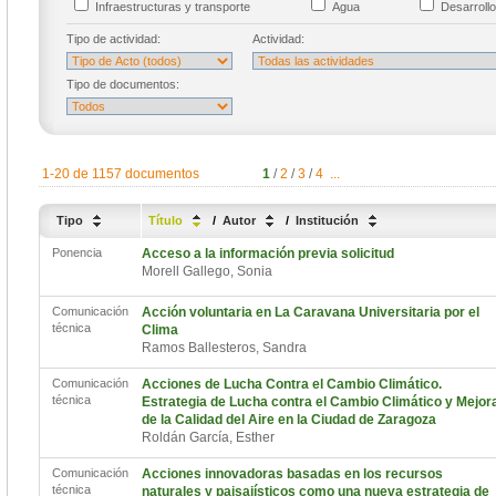
Infraestructuras y transporte
Agua
Desarrollo
Tipo de actividad:
Actividad:
Tipo de documentos:
1-20 de 1157 documentos
1
/
2
/
3
/
4
...
Tipo
Título
/
Autor
/
Institución
Ponencia
Acceso a la información previa solicitud
Morell Gallego, Sonia
Comunicación
Acción voluntaria en La Caravana Universitaria por el
técnica
Clima
Ramos Ballesteros, Sandra
Comunicación
Acciones de Lucha Contra el Cambio Climático.
técnica
Estrategia de Lucha contra el Cambio Climático y Mejor
de la Calidad del Aire en la Ciudad de Zaragoza
Roldán García, Esther
Comunicación
Acciones innovadoras basadas en los recursos
técnica
naturales y paisajísticos como una nueva estrategia de