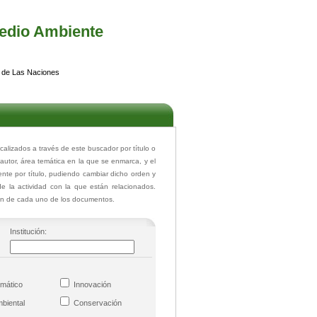
edio Ambiente
 de Las Naciones
izados a través de este buscador por título o
 autor, área temática en la que se enmarca, y el
te por título, pudiendo cambiar dicho orden y
de la actividad con la que están relacionados.
ión de cada uno de los documentos.
Institución:
imático
Innovación
mbiental
Conservación