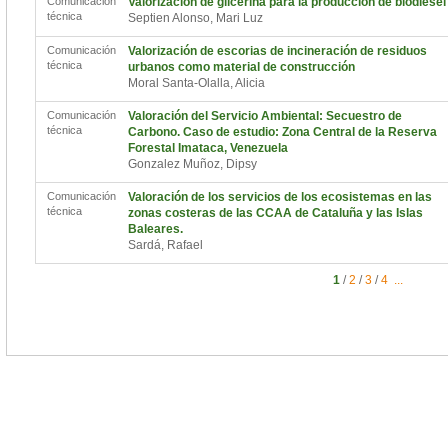
Comunicación
Valorización de glicerina para la producción de biodiesel
técnica
Septien Alonso, Mari Luz
Comunicación
Valorización de escorias de incineración de residuos
técnica
urbanos como material de construcción
Moral Santa-Olalla, Alicia
Comunicación
Valoración del Servicio Ambiental: Secuestro de
técnica
Carbono. Caso de estudio: Zona Central de la Reserva
Forestal Imataca, Venezuela
Gonzalez Muñoz, Dipsy
Comunicación
Valoración de los servicios de los ecosistemas en las
técnica
zonas costeras de las CCAA de Cataluña y las Islas
Baleares.
Sardá, Rafael
1
/
2
/
3
/
4
...