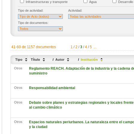
Infraestructuras y transporte
Agua
Desarrollo 
Tipo de actividad:
Actividad:
Tipo de documentos:
41-60 de 1157 documentos
1
/
2
/
3
/
4
/
5
...
Tipo
Título
/
Autor
/
Institución
Otros
Reglamento REACH. Adaptación de la industria y la cadena d
suministro
Otros
Responsabilidad ambiental
Otros
Debate sobre planes y estrategias regionales y locales frente
al cambio climático
Otros
Espacios naturales periurbanos. La naturaleza entre el camp
y la ciudad