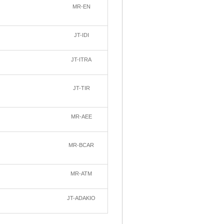
MR-EN
JT-IDI
JT-ITRA
JT-TIR
MR-AEE
MR-BCAR
MR-ATM
JT-ADAKIO