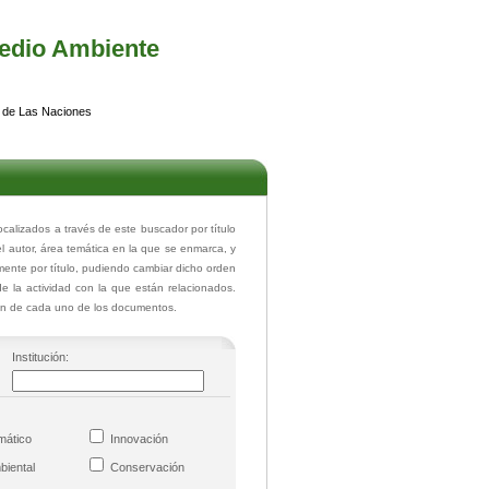
edio Ambiente
 de Las Naciones
lizados a través de este buscador por título
el autor, área temática en la que se enmarca, y
ente por título, pudiendo cambiar dicho orden
de la actividad con la que están relacionados.
ión de cada uno de los documentos.
Institución:
imático
Innovación
mbiental
Conservación