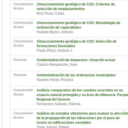
Comunicación
Almacenamiento geológico de CO2: Criterios de
técnica
selección de emplazamientos
Ruiz Rivas, Celsa
Comunicación
Almacenamiento geológico de CO2: Metodología de
técnica
estimación de capacidades
Hurtado Bezos, Antonio
Comunicación
Almacenamiento geológico de CO2: Selección de
técnica
formaciones favorables
Prado Pérez, Antonio J.
Ponencia
Ambientalización de impuestos: situación actual
Carpizo Bergareche, Juan
Ponencia
Ambientalización de las ordenanzas municipales
Navarro Heras, Rosana
Comunicación
Análisis comparativo de los cambios ocurridos en un
técnica
espacio natural protegido y su área de influencia. Parqu
Regional del Sureste
Fernández-Sañudo, Paloma
Comunicación
Análisis de estudios vibratorios para evaluar la afección
técnica
de la propagación de las vibraciones por el paso de
trenes en edificaciones sensibles
Tome Junciel, Rafael