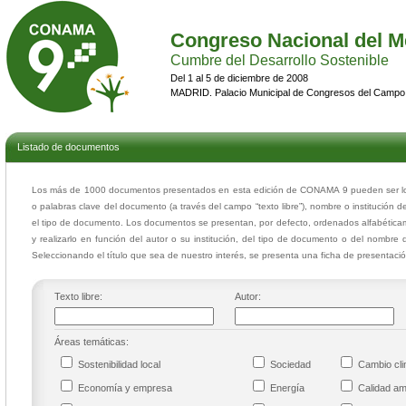
Congreso Nacional del M
Cumbre del Desarrollo Sostenible
Del 1 al 5 de diciembre de 2008
MADRID. Palacio Municipal de Congresos del Campo
Listado de documentos
Los más de 1000 documentos presentados en esta edición de CONAMA 9 pueden ser loca
o palabras clave del documento (a través del campo “texto libre”), nombre o institución d
el tipo de documento. Los documentos se presentan, por defecto, ordenados alfabéticam
y realizarlo en función del autor o su institución, del tipo de documento o del nombre 
Seleccionando el título que sea de nuestro interés, se presenta una ficha de presentac
Texto libre:
Autor:
Áreas temáticas:
Sostenibilidad local
Sociedad
Cambio cl
Economía y empresa
Energía
Calidad a