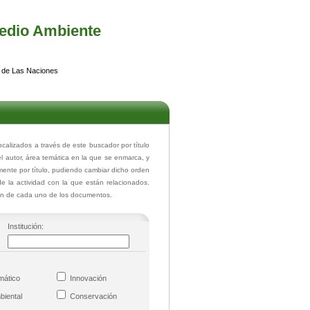
edio Ambiente
 de Las Naciones
lizados a través de este buscador por título
el autor, área temática en la que se enmarca, y
ente por título, pudiendo cambiar dicho orden
de la actividad con la que están relacionados.
ión de cada uno de los documentos.
Institución:
imático
Innovación
mbiental
Conservación