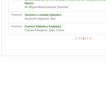
Nature
de Miguel Beascoechea, Eduardo
Ponencia
Turismo y cambio climatico
Asunción Higueras, Mar
Ponencia
Cuenca Atlántica Andaluza
Camas Peregrino, Juan Carlos
...
2
/
3
/
4
/
5
/
6
...