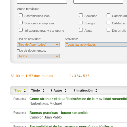
Áreas temáticas:
Sostenibilidad local
Sociedad
Cambio cl
Economía y empresa
Energía
Calidad a
Infraestructuras y transporte
Agua
Desarrollo 
Tipo de actividad:
Actividad:
Tipo de documentos:
61-80 de 1157 documentos
...
2
/
3
/
4
/
5
/
6
...
Tipo
Título
/
Autor
/
Institución
Ponencia
Como afrontar el desafío sistémico de la movilidad sostenib
Narberhaus, Michael
Ponencia
Buenas prácticas - buceo sostenible
Camblor, Juan Pablo
Ponencia
Sostenibilidad de los recursos energéticos fósiles y