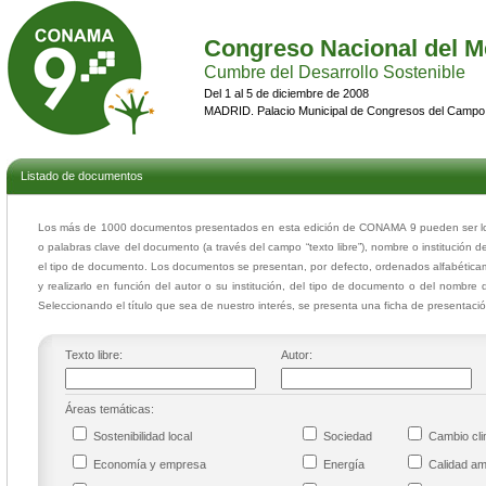
Congreso Nacional del M
Cumbre del Desarrollo Sostenible
Del 1 al 5 de diciembre de 2008
MADRID. Palacio Municipal de Congresos del Campo
Listado de documentos
Los más de 1000 documentos presentados en esta edición de CONAMA 9 pueden ser loca
o palabras clave del documento (a través del campo “texto libre”), nombre o institución d
el tipo de documento. Los documentos se presentan, por defecto, ordenados alfabéticam
y realizarlo en función del autor o su institución, del tipo de documento o del nombre 
Seleccionando el título que sea de nuestro interés, se presenta una ficha de presentac
Texto libre:
Autor:
Áreas temáticas:
Sostenibilidad local
Sociedad
Cambio cl
Economía y empresa
Energía
Calidad a