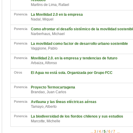
residuos
Martins de Lima, Rafael
Ponencia
La Movilidad 2.0 en la empresa
Nadal, Miquel
Ponencia
Como afrontar el desafío sistémico de la movilidad sostenib
Narberhaus, Michael
Ponencia
La movilidad como factor de desarrollo urbano sostenible
Vaggione, Pablo
Ponencia
Movilidad 2.0. en la empresa y tendencias de futuro
Arbaiza, Alfonso
Otros
El Agua no está sola. Organizada por Grupo FCC
Ponencia
Proyecto Termocartagena
Brandao, Juan Carlos
Ponencia
Avifauna y las líneas eléctricas aéreas
Tamayo, Alberto
Ponencia
La biodiversidad de los fiordos chilenos y sus estudios
Marcotte, Michelle
...
3
/
4
/
5
/
6
/
7
...