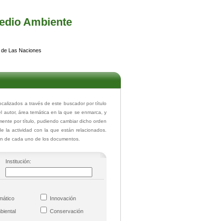
edio Ambiente
 de Las Naciones
lizados a través de este buscador por título
el autor, área temática en la que se enmarca, y
ente por título, pudiendo cambiar dicho orden
de la actividad con la que están relacionados.
ión de cada uno de los documentos.
Institución:
imático
Innovación
mbiental
Conservación