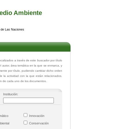
edio Ambiente
 de Las Naciones
lizados a través de este buscador por título
el autor, área temática en la que se enmarca, y
ente por título, pudiendo cambiar dicho orden
de la actividad con la que están relacionados.
ión de cada uno de los documentos.
Institución:
imático
Innovación
mbiental
Conservación