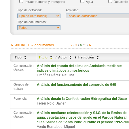
Infraestructuras y transporte
Agua
Desarrollo 
Tipo de actividad:
Actividad:
Tipo de documentos:
61-80 de 1157 documentos
...
2
/
3
/
4
/
5
/
6
...
Tipo
Título
/
Autor
/
Institución
Comunicación
Análisis del estado del clima en Andalucía mediante
técnica
índices climáticos atmosféricos
Ordóñez Pérez, Paulina
Grupos de
Análisis del funcionamiento del comercio de GEI
trabajo
Ponencia
Análisis desde la Confederación Hidrográfica del Júcar
Ferrer Polo, Javier
Comunicación
Análisis mediante teledetección y S.I.G. de la lámina de
técnica
agua, vegetación y usos del suelo en el Parque Natural
“Les Salines de Santa Pola” durante el periodo 1992-20
Verdú Bernabeu, Miguel