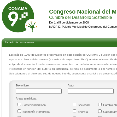
Congreso Nacional del M
Cumbre del Desarrollo Sostenible
Del 1 al 5 de diciembre de 2008
MADRID. Palacio Municipal de Congresos del Campo
Listado de documentos
Los más de 1000 documentos presentados en esta edición de CONAMA 9 pueden ser loca
o palabras clave del documento (a través del campo “texto libre”), nombre o institución d
el tipo de documento. Los documentos se presentan, por defecto, ordenados alfabéticam
y realizarlo en función del autor o su institución, del tipo de documento o del nombre 
Seleccionando el título que sea de nuestro interés, se presenta una ficha de presentac
Texto libre:
Autor:
Áreas temáticas:
Sostenibilidad local
Sociedad
Cambio cl
Economía y empresa
Energía
Calidad a