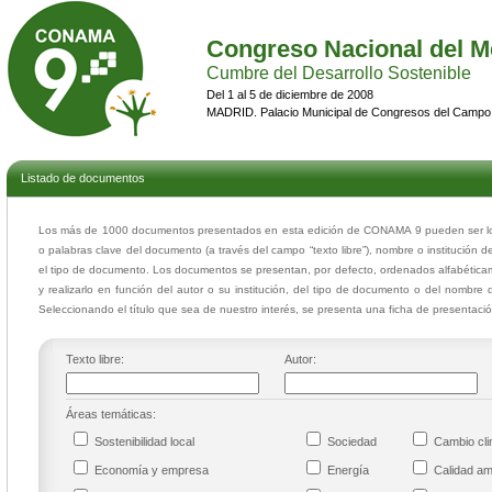
Congreso Nacional del M
Cumbre del Desarrollo Sostenible
Del 1 al 5 de diciembre de 2008
MADRID. Palacio Municipal de Congresos del Campo
Listado de documentos
Los más de 1000 documentos presentados en esta edición de CONAMA 9 pueden ser loca
o palabras clave del documento (a través del campo “texto libre”), nombre o institución d
el tipo de documento. Los documentos se presentan, por defecto, ordenados alfabéticam
y realizarlo en función del autor o su institución, del tipo de documento o del nombre 
Seleccionando el título que sea de nuestro interés, se presenta una ficha de presentac
Texto libre:
Autor:
Áreas temáticas:
Sostenibilidad local
Sociedad
Cambio cl
Economía y empresa
Energía
Calidad a