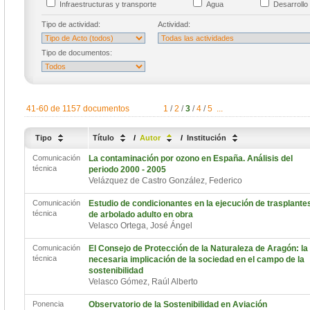
Infraestructuras y transporte
Agua
Desarrollo 
Tipo de actividad:
Actividad:
Tipo de documentos:
41-60 de 1157 documentos
1
/
2
/
3
/
4
/
5
...
Tipo
Título
/
Autor
/
Institución
Comunicación
La contaminación por ozono en España. Análisis del
técnica
periodo 2000 - 2005
Velázquez de Castro González, Federico
Comunicación
Estudio de condicionantes en la ejecución de trasplante
técnica
de arbolado adulto en obra
Velasco Ortega, José Ángel
Comunicación
El Consejo de Protección de la Naturaleza de Aragón: la
técnica
necesaria implicación de la sociedad en el campo de la
sostenibilidad
Velasco Gómez, Raúl Alberto
Ponencia
Observatorio de la Sostenibilidad en Aviación