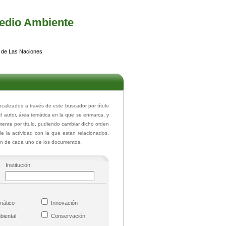
edio Ambiente
 de Las Naciones
lizados a través de este buscador por título
el autor, área temática en la que se enmarca, y
ente por título, pudiendo cambiar dicho orden
de la actividad con la que están relacionados.
ión de cada uno de los documentos.
Institución:
imático
Innovación
mbiental
Conservación