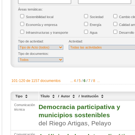
Áreas temáticas:
Sostenibilidad local
Sociedad
Cambio cl
Economía y empresa
Energía
Calidad a
Infraestructuras y transporte
Agua
Desarrollo 
Tipo de actividad:
Actividad:
Tipo de documentos:
101-120 de 1157 documentos
...
4
/
5
/
6
/
7
/
8
...
Tipo
Título
/
Autor
/
Institución
Comunicación
Democracia participativa y
técnica
municipios sostenibles
del Riego Artigas, Pelayo
Comunicación