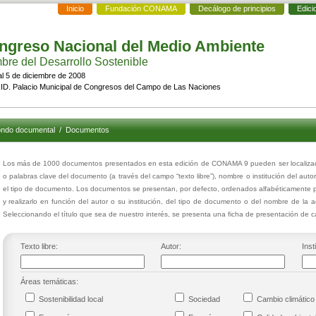
Inicio
Fundación CONAMA
Decálogo de principios
Edici
ngreso Nacional del Medio Ambiente
re del Desarrollo Sostenible
al 5 de diciembre de 2008
D. Palacio Municipal de Congresos del Campo de Las Naciones
ndo documental
/
Documentos
Los más de 1000 documentos presentados en esta edición de CONAMA 9 pueden ser localizados
o palabras clave del documento (a través del campo “texto libre”), nombre o institución del auto
el tipo de documento. Los documentos se presentan, por defecto, ordenados alfabéticamente p
y realizarlo en función del autor o su institución, del tipo de documento o del nombre de la 
Seleccionando el título que sea de nuestro interés, se presenta una ficha de presentación de
Texto libre:
Autor:
Inst
Áreas temáticas:
Sostenibilidad local
Sociedad
Cambio climáti