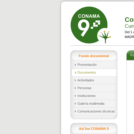
Co
Cumb
Del 1 
MADRI
Fo
Fondo documental
Presentación
Documentos
Actividades
Personas
Instituciones
Galería multimedia
Comunicaciones técnicas
Así fue CONAMA 9