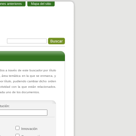
ones anteriores
Mapa del sitio
 a través de este buscador por título
r, área temática en la que se enmarca, y
or título, pudiendo cambiar dicho orden
actividad con la que están relacionados.
 cada uno de los documentos.
itución:
co
Innovación