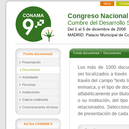
Inicio
Funda
Congreso Nacional
Cumbre del Desarrollo S
Del 1 al 5 de diciembre de 2008
MADRID. Palacio Municipal de C
Fondo documental
/
Documentos
Fondo documental
Presentación
Los más de 1000 docu
Documentos
ser localizados a través
Actividades
través del campo “texto l
Personas
enmarca, y el tipo de d
Instituciones
alfabéticamente por títul
Galería multimedia
o su institución, del ti
relacionados. Selecciona
Comunicaciones técnicas
de presentación de cada
Así fue CONAMA 9