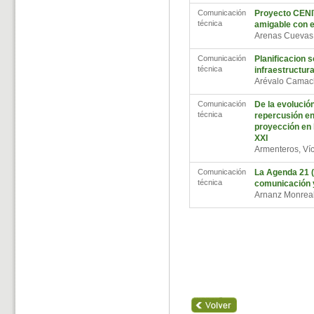
Comunicación
Proyecto CENIT
técnica
amigable con e
Arenas Cuevas
Comunicación
Planificacion 
técnica
infraestructura
Arévalo Camac
Comunicación
De la evolució
técnica
repercusión en 
proyección en 
XXI
Armenteros, Ví
Comunicación
La Agenda 21 (
técnica
comunicación y
Arnanz Monreal