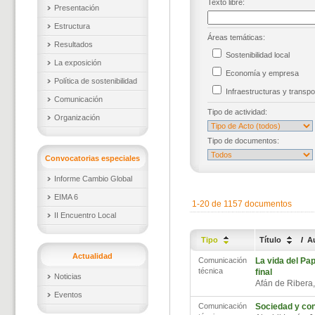
Texto libre:
Presentación
Estructura
Áreas temáticas:
Resultados
Sostenibilidad local
La exposición
Economía y empresa
Política de sostenibilidad
Infraestructuras y trans
Comunicación
Tipo de actividad:
Organización
Tipo de documentos:
Convocatorias especiales
Informe Cambio Global
EIMA 6
1-20 de 1157 documentos
II Encuentro Local
Tipo
Título
/
A
Actualidad
Comunicación
La vida del Pap
técnica
final
Noticias
Afán de Ribera,
Eventos
Comunicación
Sociedad y co