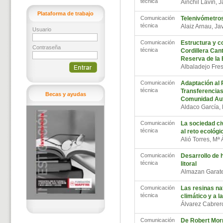
técnica
Ainchil Lavín, 
Plataforma de trabajo
Comunicación
Telenivómetro
técnica
Alaiz Arnau, Ja
Usuario
Comunicación
Estructura y c
Contraseña
técnica
Cordillera Cant
Reserva de la 
Albaladejo Fres
Comunicación
Adaptación al 
técnica
Transferencias
Becas y ayudas
Comunidad Aut
Aldaco García
Comunicación
La sociedad civ
técnica
al reto ecológ
Alió Torres, Mª
Comunicación
Desarrollo de h
técnica
litoral
Almazan Garate
Comunicación
Las resinas na
técnica
climático y a l
Álvarez Cabrer
Comunicación
De Robert Morr