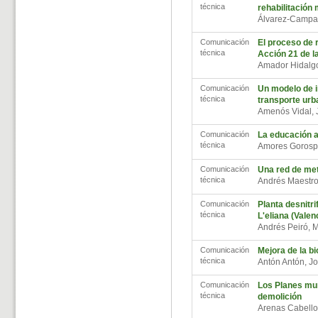
técnica
rehabilitación
Álvarez-Campa
Comunicación
El proceso de 
técnica
Acción 21 de l
Amador Hidalg
Comunicación
Un modelo de i
técnica
transporte urb
Amenós Vidal,
Comunicación
La educación a
técnica
Amores Gorosp
Comunicación
Una red de met
técnica
Andrés Maestro
Comunicación
Planta desnitr
técnica
L'eliana (Valen
Andrés Peiró, 
Comunicación
Mejora de la b
técnica
Antón Antón, J
Comunicación
Los Planes mun
técnica
demolición
Arenas Cabello