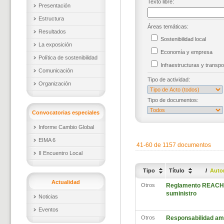
Texto libre:
Presentación
Estructura
Áreas temáticas:
Resultados
Sostenibilidad local
La exposición
Economía y empresa
Política de sostenibilidad
Infraestructuras y trans
Comunicación
Tipo de actividad:
Organización
Tipo de documentos:
Convocatorias especiales
Informe Cambio Global
EIMA 6
41-60 de 1157 documentos
II Encuentro Local
Tipo
Título
/
Auto
Actualidad
Otros
Reglamento REACH. A
suministro
Noticias
Eventos
Otros
Responsabilidad am