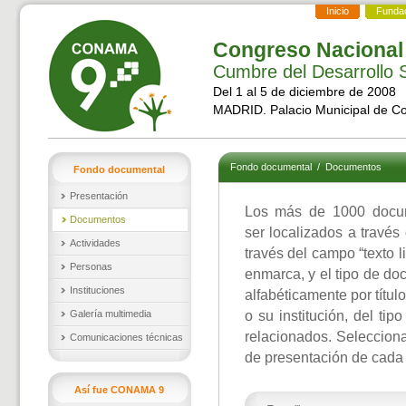
Inicio
Funda
Congreso Nacional
Cumbre del Desarrollo S
Del 1 al 5 de diciembre de 2008
MADRID. Palacio Municipal de C
Fondo documental
/
Documentos
Fondo documental
Presentación
Los más de 1000 docu
Documentos
ser localizados a través
Actividades
través del campo “texto l
Personas
enmarca, y el tipo de d
Instituciones
alfabéticamente por títul
Galería multimedia
o su institución, del ti
relacionados. Selecciona
Comunicaciones técnicas
de presentación de cada
Así fue CONAMA 9