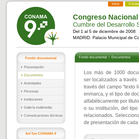
Inicio
Funda
Congreso Nacional
Cumbre del Desarrollo S
Del 1 al 5 de diciembre de 2008
MADRID. Palacio Municipal de C
Fondo documental
/
Documentos
Fondo documental
Presentación
Los más de 1000 docu
Documentos
ser localizados a través
Actividades
través del campo “texto l
Personas
enmarca, y el tipo de d
Instituciones
alfabéticamente por títul
Galería multimedia
o su institución, del ti
relacionados. Selecciona
Comunicaciones técnicas
de presentación de cada
Así fue CONAMA 9