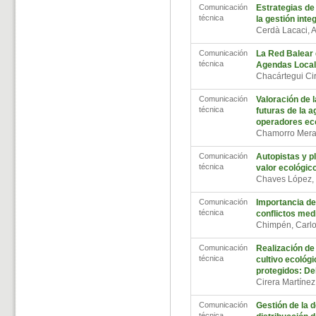
Comunicación
Estrategias de 
técnica
la gestión inte
Cerdà Lacaci, 
Comunicación
La Red Balear d
técnica
Agendas Local
Chacártegui Ci
Comunicación
Valoración de l
técnica
futuras de la a
operadores ec
Chamorro Mera
Comunicación
Autopistas y pl
técnica
valor ecológico
Chaves López,
Comunicación
Importancia de
técnica
conflictos med
Chimpén, Carl
Comunicación
Realización de
técnica
cultivo ecológ
protegidos: Del
Cirera Martíne
Comunicación
Gestión de la 
técnica