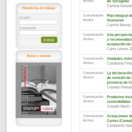
técnica
de Tarragona
Carrera Gonzál
Plataforma de trabajo
Comunicación
Plan Integral 
Usuario
técnica
Gramenet
Carrión Bernal
Contraseña
Comunicación
Una perspectiva
técnica
y recomendacio
aceptación de 
Carro Lemos, 
Becas y ayudas
Comunicación
Unidades móvil
técnica
Casabona Fina
Comunicación
La declaración
técnica
de revisión de 
provincia de C
Casado Granad
Comunicación
Productos loca
técnica
sostenibilidad
Casado Marín,
Comunicación
Actuaciones de
técnica
Cartes (Cantab
Castanedo Saiz