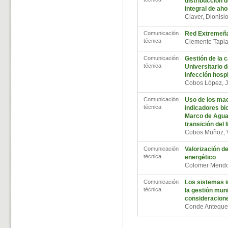
distribucción d
integral de ah
Claver, Dionis
Comunicación
Red Extremeña
técnica
Clemente Tapi
Comunicación
Gestión de la c
técnica
Universitario d
infección hospi
Cobos López,
Comunicación
Uso de los ma
técnica
indicadores bio
Marco de Agua
transición del l
Cobos Muñoz,
Comunicación
Valorización d
técnica
energético
Colomer Mendo
Comunicación
Los sistemas i
técnica
la gestión mun
consideracione
Conde Anteque