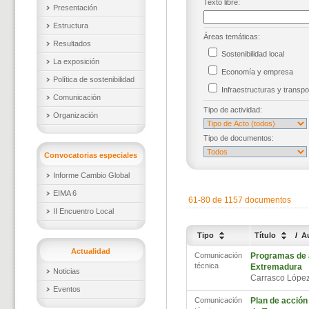
Texto libre:
Presentación
Estructura
Áreas temáticas:
Resultados
Sostenibilidad local
La exposición
Economía y empresa
Política de sostenibilidad
Infraestructuras y trans
Comunicación
Tipo de actividad:
Organización
Tipo de documentos:
Convocatorias especiales
Informe Cambio Global
EIMA 6
61-80 de 1157 documentos
II Encuentro Local
Tipo
Título
/
A
Actualidad
Comunicación
Programas de a
técnica
Extremadura
Noticias
Carrasco Lópe
Eventos
Comunicación
Plan de acción