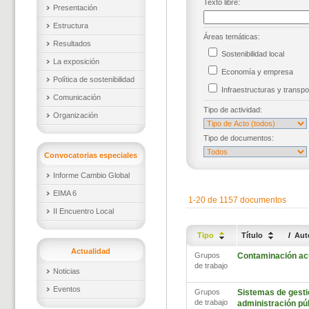
Texto libre:
Presentación
Estructura
Áreas temáticas:
Resultados
Sostenibilidad local
La exposición
Economía y empresa
Política de sostenibilidad
Infraestructuras y trans
Comunicación
Tipo de actividad:
Organización
Tipo de documentos:
Convocatorias especiales
Informe Cambio Global
EIMA 6
1-20 de 1157 documentos
II Encuentro Local
Tipo
Título
/
Aut
Actualidad
Grupos
Contaminación ac
de trabajo
Noticias
Eventos
Grupos
Sistemas de gestió
de trabajo
administración pú