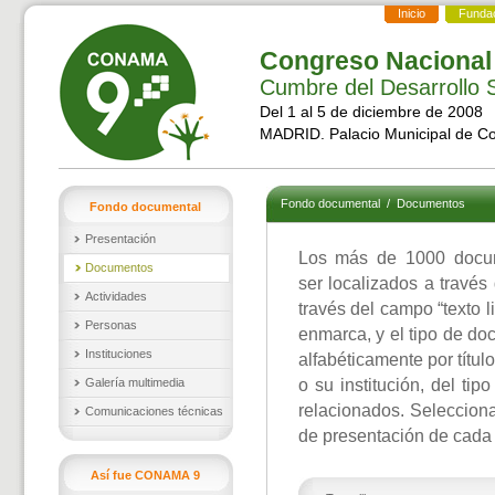
Inicio
Funda
Congreso Nacional
Cumbre del Desarrollo S
Del 1 al 5 de diciembre de 2008
MADRID. Palacio Municipal de C
Fondo documental
/
Documentos
Fondo documental
Presentación
Los más de 1000 docu
Documentos
ser localizados a través
Actividades
través del campo “texto l
Personas
enmarca, y el tipo de d
Instituciones
alfabéticamente por títul
Galería multimedia
o su institución, del ti
relacionados. Selecciona
Comunicaciones técnicas
de presentación de cada
Así fue CONAMA 9