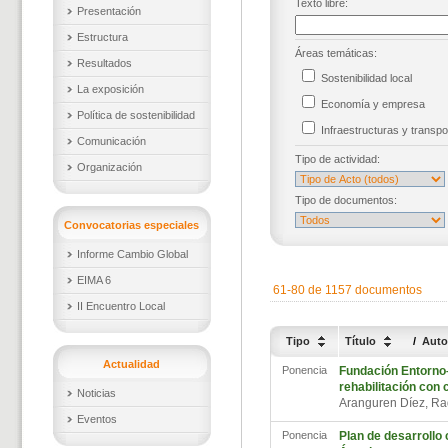
Texto libre:
Presentación
Estructura
Áreas temáticas:
Resultados
Sostenibilidad local
La exposición
Economía y empresa
Política de sostenibilidad
Infraestructuras y trans
Comunicación
Tipo de actividad:
Organización
Tipo de documentos:
Convocatorias especiales
Informe Cambio Global
EIMA 6
61-80 de 1157 documentos
II Encuentro Local
Tipo
Título
/
Auto
Actualidad
Ponencia
Fundación Entorno
rehabilitación con c
Noticias
Aranguren Díez, R
Eventos
Ponencia
Plan de desarrollo 