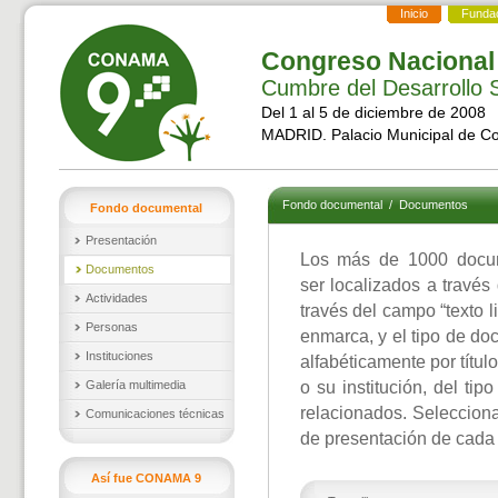
Inicio
Funda
Congreso Nacional
Cumbre del Desarrollo S
Del 1 al 5 de diciembre de 2008
MADRID. Palacio Municipal de C
Fondo documental
/
Documentos
Fondo documental
Presentación
Los más de 1000 docu
Documentos
ser localizados a través
Actividades
través del campo “texto l
Personas
enmarca, y el tipo de d
Instituciones
alfabéticamente por títul
Galería multimedia
o su institución, del ti
relacionados. Selecciona
Comunicaciones técnicas
de presentación de cada
Así fue CONAMA 9