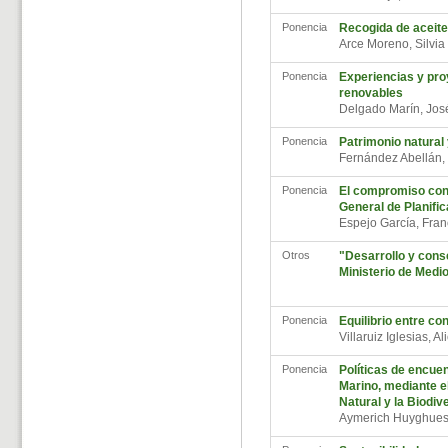
Ponencia
Recogida de aceite
Arce Moreno, Silvi
Ponencia
Experiencias y pro
renovables
Delgado Marín, Jo
Ponencia
Patrimonio natural 
Fernández Abellán
Ponencia
El compromiso con 
General de Planific
Espejo García, Fra
Otros
"Desarrollo y cons
Ministerio de Medi
Ponencia
Equilibrio entre co
Villaruiz Iglesias, A
Ponencia
Políticas de encue
Marino, mediante el
Natural y la Biodiv
Aymerich Huyghues