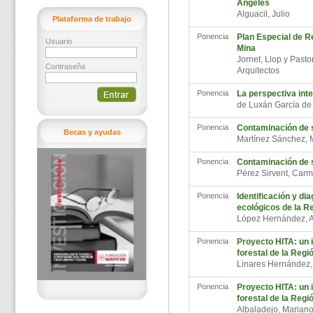
Ángeles
Alguacil, Julio
Plataforma de trabajo
Ponencia
Plan Especial de R
Usuario
Mina
Jornet, Llop y Pastor
Contraseña
Arquitectos
Ponencia
La perspectiva inte
de Luxán García de
Ponencia
Contaminación de 
Becas y ayudas
Martínez Sánchez, 
Ponencia
Contaminación de 
Pérez Sirvent, Ca
Ponencia
Identificación y di
ecológicos de la R
López Hernández, 
Ponencia
Proyecto HITA: un 
forestal de la Regi
Linares Hernández,
Ponencia
Proyecto HITA: un 
forestal de la Regi
Albaladejo, Marian