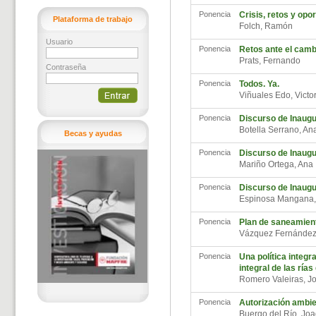
Ponencia
Crisis, retos y opo
Plataforma de trabajo
Folch, Ramón
Usuario
Ponencia
Retos ante el camb
Prats, Fernando
Contraseña
Ponencia
Todos. Ya.
Viñuales Edo, Vict
Ponencia
Discurso de Inaugu
Botella Serrano, A
Becas y ayudas
Ponencia
Discurso de Inaugu
Mariño Ortega, Ana
Ponencia
Discurso de Inaug
Espinosa Mangana
Ponencia
Plan de saneamient
Vázquez Fernánde
Ponencia
Una política integr
integral de las rías
Romero Valeiras, J
Ponencia
Autorización ambie
Buergo del Río, Jo