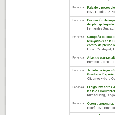
Ponencia
Paisaje y protección
Reza Rodríguez, X
Ponencia
Evaluación de impa
del plan gallego de
Fernández Suárez, 
Ponencia
Campaña de detecc
ferrugineus
en la C
control de picudo r
López Calatayud, 
Ponencia
Atlas de plantas a
Bermejo Bermejo, 
Ponencia
Jacinto de Agua (
E
Guadiana. Experie
Cifuentes y de la C
Ponencia
El alga invasora
Ca
las Islas Columbre
Kurt Kersting, Dieg
Ponencia
Cotorra argentina:
Rodríguez Fernánde