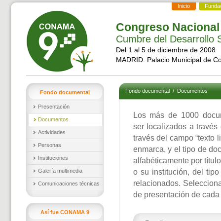
Inicio
Funda
Congreso Nacional
Cumbre del Desarrollo S
Del 1 al 5 de diciembre de 2008
MADRID. Palacio Municipal de C
Fondo documental
/
Documentos
Fondo documental
Presentación
Los más de 1000 docu
Documentos
ser localizados a través
Actividades
través del campo “texto l
Personas
enmarca, y el tipo de d
Instituciones
alfabéticamente por títul
Galería multimedia
o su institución, del ti
relacionados. Selecciona
Comunicaciones técnicas
de presentación de cada
Así fue CONAMA 9