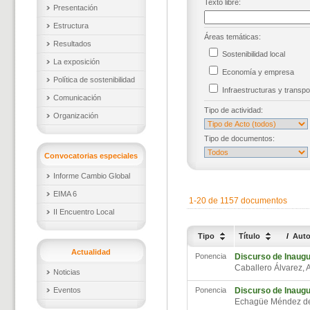
Texto libre:
Presentación
Estructura
Áreas temáticas:
Resultados
Sostenibilidad local
La exposición
Economía y empresa
Política de sostenibilidad
Infraestructuras y trans
Comunicación
Tipo de actividad:
Organización
Tipo de documentos:
Convocatorias especiales
Informe Cambio Global
EIMA 6
1-20 de 1157 documentos
II Encuentro Local
Tipo
Título
/
Aut
Actualidad
Ponencia
Discurso de Inaugu
Caballero Álvarez,
Noticias
Eventos
Ponencia
Discurso de Inaugu
Echagüe Méndez de