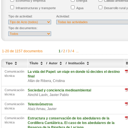
Economía y empresa
Energía
Calidad ambient
Infraestructuras y transporte
Agua
Desarrollo rural y
Tipo de actividad:
Actividad:
Tipo de documentos:
1-20 de 1157 documentos
1
/
2
/
3
/
4
...
Tipo
Título
/
Autor
/
Institución
D
Comunicación
La vida del Papel: un viaje en donde tú decides el destino
técnica
final
Afán de Ribera, Cristina
Comunicación
Sociedad y conciencia medioambiental
técnica
Ainchil Lavín, Javier Pablo
Comunicación
Telenivómetros
técnica
Alaiz Arnau, Javier
Comunicación
Estructura y conservación de los abedulares de la
técnica
Cordillera Cantábrica. El caso de los abedulares de la
Reserva de la Biosfera de Laciana