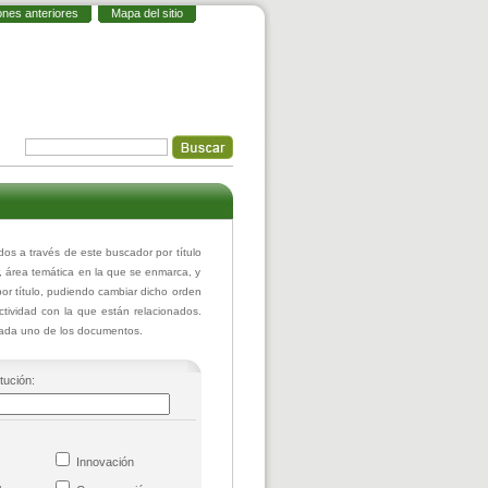
ones anteriores
Mapa del sitio
 a través de este buscador por título
r, área temática en la que se enmarca, y
or título, pudiendo cambiar dicho orden
actividad con la que están relacionados.
 cada uno de los documentos.
itución:
co
Innovación