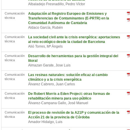
Albaladejo Fresnadillo, Pedro Víctor
Comunicación
Adaptación al Registro Europeo de Emisiones y
técnica
Transferencias de Contaminantes (E-PRTR) en la
Comunidad Autónoma de Cantabria
Aldaco García, Rubén
Comunicación
La sociedad civil ante la crisis energética: aportaciones
técnica
al reto ecológico desde la ciudad de Barcelona
Alió Torres, Mª Àngels
Comunicación
Desarrollo de herramientas para la gestión integral del
técnica
litoral
Almazan Garate, Jose Luis
Comunicación
Las resinas naturales: solución eficaz al cambio
técnica
climático y a la crisis energética
Álvarez Cabrero, Juan Carlos
Comunicación
De Robert Morris a Eden Project: otras formas de
técnica
rehabilitación minera para uso público
Álvarez-Campana Gallo, José Manuel
Comunicación
El proceso de revisión de la A21P y comunicación de la
técnica
Acción 21 de la provincia de Córdoba
Amador Hidalgo, Luis