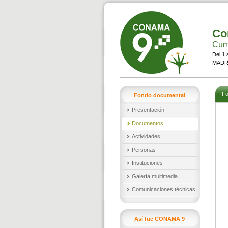
Co
Cumb
Del 1 
MADRI
Fo
Fondo documental
Presentación
Documentos
Actividades
Personas
Instituciones
Galería multimedia
Comunicaciones técnicas
Así fue CONAMA 9