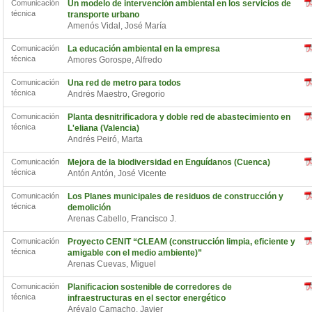
Comunicación
Un modelo de intervención ambiental en los servicios de
técnica
transporte urbano
Amenós Vidal, José María
Comunicación
La educación ambiental en la empresa
técnica
Amores Gorospe, Alfredo
Comunicación
Una red de metro para todos
técnica
Andrés Maestro, Gregorio
Comunicación
Planta desnitrificadora y doble red de abastecimiento en
técnica
L'eliana (Valencia)
Andrés Peiró, Marta
Comunicación
Mejora de la biodiversidad en Enguídanos (Cuenca)
técnica
Antón Antón, José Vicente
Comunicación
Los Planes municipales de residuos de construcción y
técnica
demolición
Arenas Cabello, Francisco J.
Comunicación
Proyecto CENIT “CLEAM (construcción limpia, eficiente y
técnica
amigable con el medio ambiente)”
Arenas Cuevas, Miguel
Comunicación
Planificacion sostenible de corredores de
técnica
infraestructuras en el sector energético
Arévalo Camacho, Javier