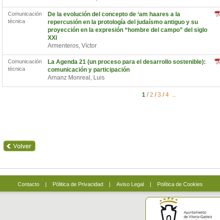
Comunicación
De la evolución del concepto de ‘am haares a la
técnica
repercusión en la protología del judaísmo antiguo y su
proyección en la expresión “hombre del campo” del siglo
XXI
Armenteros, Víctor
Comunicación
La Agenda 21 (un proceso para el desarrollo sostenible):
técnica
comunicación y participación
Arnanz Monreal, Luis
1
/
2
/
3
/
4
...
Contacto
|
Pólitica de Privacidad
|
Aviso Legal
|
Política de Cookies