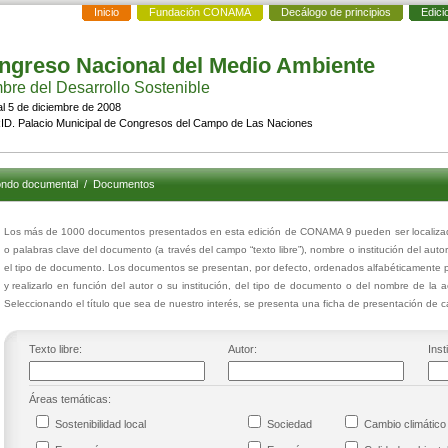
Inicio
Fundación CONAMA
Decálogo de principios
Edici
ngreso Nacional del Medio Ambiente
re del Desarrollo Sostenible
al 5 de diciembre de 2008
D. Palacio Municipal de Congresos del Campo de Las Naciones
ndo documental
/
Documentos
Los más de 1000 documentos presentados en esta edición de CONAMA 9 pueden ser localizados
o palabras clave del documento (a través del campo “texto libre”), nombre o institución del auto
el tipo de documento. Los documentos se presentan, por defecto, ordenados alfabéticamente p
y realizarlo en función del autor o su institución, del tipo de documento o del nombre de la 
Seleccionando el título que sea de nuestro interés, se presenta una ficha de presentación de
Texto libre:
Autor:
Inst
Áreas temáticas:
Sostenibilidad local
Sociedad
Cambio climáti