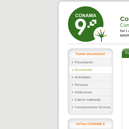
Co
Cumb
Del 1 
MADRI
Fo
Fondo documental
Presentación
Documentos
Actividades
Personas
Instituciones
Galería multimedia
Comunicaciones técnicas
Así fue CONAMA 9