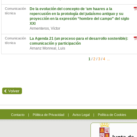
Comunicación
De la evolución del concepto de ‘am haares a la
técnica
repercusión en la protología del judaísmo antiguo y su
proyección en la expresión “hombre del campo” del siglo
XXI
Armenteros, Víctor
Comunicación
La Agenda 21 (un proceso para el desarrollo sostenible):
técnica
comunicación y participación
Arnanz Monreal, Luis
1
/
2
/
3
/
4
...
Contacto
|
Pólitica de Privacidad
|
Aviso Legal
|
Política de Cookies