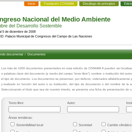
Inicio
Fundación CONAMA
Decálogo de principios
Edici
ngreso Nacional del Medio Ambiente
re del Desarrollo Sostenible
al 5 de diciembre de 2008
D. Palacio Municipal de Congresos del Campo de Las Naciones
ndo documental
/
Documentos
Los más de 1000 documentos presentados en esta edición de CONAMA 9 pueden ser localizados
o palabras clave del documento (a través del campo “texto libre”), nombre o institución del auto
el tipo de documento. Los documentos se presentan, por defecto, ordenados alfabéticamente p
y realizarlo en función del autor o su institución, del tipo de documento o del nombre de la 
Seleccionando el título que sea de nuestro interés, se presenta una ficha de presentación de
Texto libre:
Autor:
Inst
Áreas temáticas:
Sostenibilidad local
Sociedad
Cambio climáti