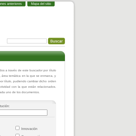
ones anteriores
Mapa del sitio
 a través de este buscador por título
r, área temática en la que se enmarca, y
or título, pudiendo cambiar dicho orden
actividad con la que están relacionados.
 cada uno de los documentos.
itución:
co
Innovación