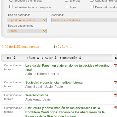
Economía y empresa
Energía
Calidad ambient
Infraestructuras y transporte
Agua
Desarrollo rural y
Tipo de actividad:
Actividad:
Tipo de documentos:
1-20 de 1157 documentos
1
/
2
/
3
/
4
...
Tipo
Título
/
Autor
/
Institución
D
Comunicación
La vida del Papel: un viaje en donde tú decides el destino
técnica
final
Afán de Ribera, Cristina
Comunicación
Sociedad y conciencia medioambiental
técnica
Ainchil Lavín, Javier Pablo
Comunicación
Telenivómetros
técnica
Alaiz Arnau, Javier
Comunicación
Estructura y conservación de los abedulares de la
técnica
Cordillera Cantábrica. El caso de los abedulares de la
Reserva de la Biosfera de Laciana