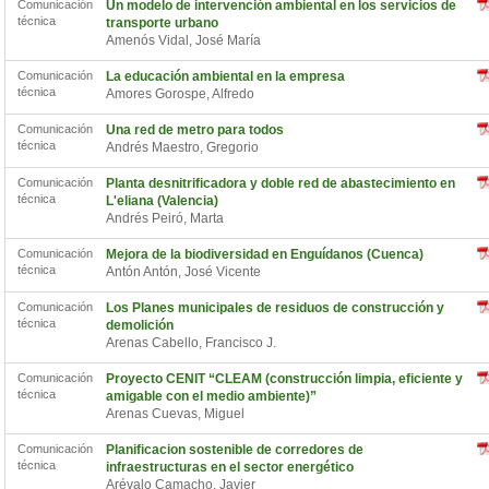
Comunicación
Un modelo de intervención ambiental en los servicios de
técnica
transporte urbano
Amenós Vidal, José María
Comunicación
La educación ambiental en la empresa
técnica
Amores Gorospe, Alfredo
Comunicación
Una red de metro para todos
técnica
Andrés Maestro, Gregorio
Comunicación
Planta desnitrificadora y doble red de abastecimiento en
técnica
L'eliana (Valencia)
Andrés Peiró, Marta
Comunicación
Mejora de la biodiversidad en Enguídanos (Cuenca)
técnica
Antón Antón, José Vicente
Comunicación
Los Planes municipales de residuos de construcción y
técnica
demolición
Arenas Cabello, Francisco J.
Comunicación
Proyecto CENIT “CLEAM (construcción limpia, eficiente y
técnica
amigable con el medio ambiente)”
Arenas Cuevas, Miguel
Comunicación
Planificacion sostenible de corredores de
técnica
infraestructuras en el sector energético
Arévalo Camacho, Javier