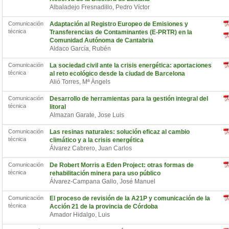
Albaladejo Fresnadillo, Pedro Víctor
Comunicación
Adaptación al Registro Europeo de Emisiones y
técnica
Transferencias de Contaminantes (E-PRTR) en la
Comunidad Autónoma de Cantabria
Aldaco García, Rubén
Comunicación
La sociedad civil ante la crisis energética: aportaciones
técnica
al reto ecológico desde la ciudad de Barcelona
Alió Torres, Mª Àngels
Comunicación
Desarrollo de herramientas para la gestión integral del
técnica
litoral
Almazan Garate, Jose Luis
Comunicación
Las resinas naturales: solución eficaz al cambio
técnica
climático y a la crisis energética
Álvarez Cabrero, Juan Carlos
Comunicación
De Robert Morris a Eden Project: otras formas de
técnica
rehabilitación minera para uso público
Álvarez-Campana Gallo, José Manuel
Comunicación
El proceso de revisión de la A21P y comunicación de la
técnica
Acción 21 de la provincia de Córdoba
Amador Hidalgo, Luis