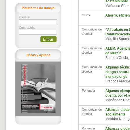
sostenibilidad
Mañueco Gómez
Plataforma de trabajo
Otros
Ahorro, eficie
Usuario
Contraseña
Comunicación
"Al trabajo en b
técnica
Comunicacione
Morcillo Sánch
Comunicación
ALEM, Agencia 
técnica
de Murcia
Becas y ayudas
Ferreira Costa
Comunicación
Algunas técnica
técnica
riesgos natura
inundaciones
Francos Araque
Ponencia
Algunos ejempl
cuenta por el r
Menéndez Prie
Comunicación
Alianzas ciuda
técnica
socialmente
Mokhtar Norieg
Ponencia
Alianzas ciuda