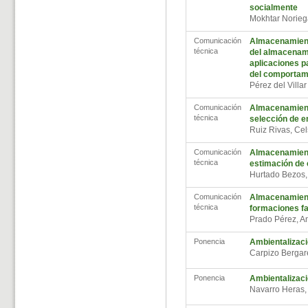
socialmente
Mokhtar Norieg
Comunicación
Almacenamient
técnica
del almacenam
aplicaciones pa
del comportami
Pérez del Villar
Comunicación
Almacenamiento
técnica
selección de 
Ruiz Rivas, Ce
Comunicación
Almacenamient
técnica
estimación de
Hurtado Bezos,
Comunicación
Almacenamient
técnica
formaciones f
Prado Pérez, A
Ponencia
Ambientalizaci
Carpizo Berga
Ponencia
Ambientalizaci
Navarro Heras