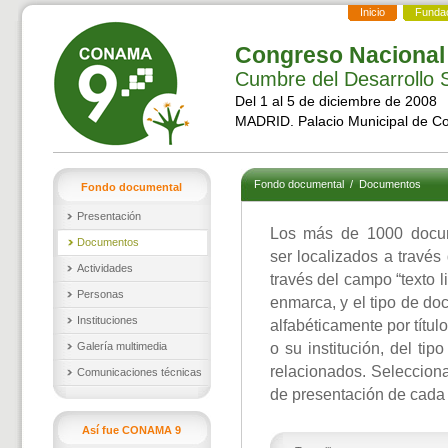
Inicio
Funda
Congreso Nacional
Cumbre del Desarrollo S
Del 1 al 5 de diciembre de 2008
MADRID. Palacio Municipal de C
Fondo documental
/
Documentos
Fondo documental
Presentación
Los más de 1000 docu
Documentos
ser localizados a través
Actividades
través del campo “texto l
Personas
enmarca, y el tipo de d
Instituciones
alfabéticamente por títul
Galería multimedia
o su institución, del ti
relacionados. Selecciona
Comunicaciones técnicas
de presentación de cada
Así fue CONAMA 9