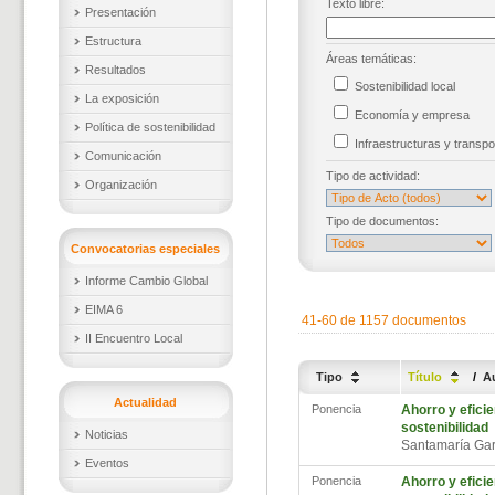
Texto libre:
Presentación
Estructura
Áreas temáticas:
Resultados
Sostenibilidad local
La exposición
Economía y empresa
Política de sostenibilidad
Infraestructuras y trans
Comunicación
Tipo de actividad:
Organización
Tipo de documentos:
Convocatorias especiales
Informe Cambio Global
EIMA 6
41-60 de 1157 documentos
II Encuentro Local
Tipo
Título
/
A
Actualidad
Ponencia
Ahorro y efici
sostenibilidad
Noticias
Santamaría Gar
Eventos
Ponencia
Ahorro y efici