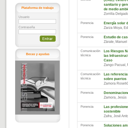
(CAD): centro 
sanitario y gen
Plataforma de trabajo
de medio ambi
Zorrilla Delgad
Usuario
Ponencia
Energía solar 
Contraseña
Zarza Moya, E
Ponencia
Estudio de ca
Zárate, Manue
Comunicación
Los Riesgos Na
Becas y ayudas
técnica
las Infraestruc
Caso
Zango Pacual, 
Comunicación
Las referencia
técnica
sobre puertos
Zamora Rosell
Ponencia
Denominaciones
Zamora, Jesú
Ponencia
Las profesiones
sostenible
Zafra, José An
Ponencia
Soluciones amb