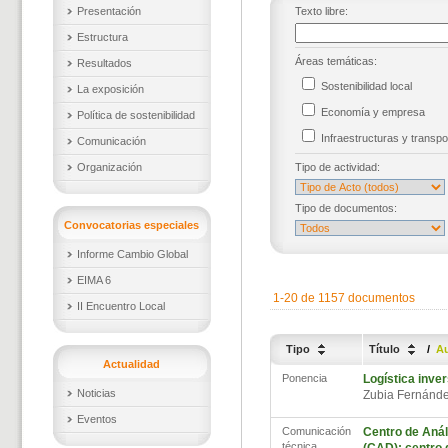
Presentación
Texto libre:
Estructura
Áreas temáticas:
Resultados
Sostenibilidad local
La exposición
Economía y empresa
Política de sostenibilidad
Infraestructuras y trans
Comunicación
Organización
Tipo de actividad:
Tipo de documentos:
Convocatorias especiales
Informe Cambio Global
EIMA 6
1-20 de 1157 documentos
II Encuentro Local
Tipo
Título
/
A
Actualidad
Ponencia
Logística inver
Noticias
Zubia Fernánde
Eventos
Comunicación
Centro de Anál
técnica