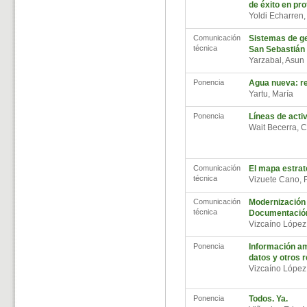
de éxito en pr
Yoldi Echarren
Comunicación
Sistemas de ge
técnica
San Sebastián
Yarzabal, Asu
Ponencia
Agua nueva: re
Yartu, María
Ponencia
Líneas de act
Wait Becerra, C
Comunicación
El mapa estrat
técnica
Vizuete Cano,
Comunicación
Modernización 
técnica
Documentación
Vizcaíno López
Ponencia
Información am
datos y otros r
Vizcaíno López
Ponencia
Todos. Ya.