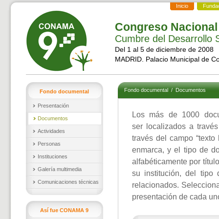
Inicio
Funda
Congreso Nacional
Cumbre del Desarrollo S
Del 1 al 5 de diciembre de 2008
MADRID. Palacio Municipal de C
Fondo documental
/
Documentos
Fondo documental
Presentación
Los más de 1000 docu
Documentos
ser localizados a travé
Actividades
través del campo “texto 
Personas
enmarca, y el tipo de d
Instituciones
alfabéticamente por títul
Galería multimedia
su institución, del ti
Comunicaciones técnicas
relacionados. Selecciona
presentación de cada un
Así fue CONAMA 9