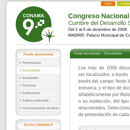
Inicio
Funda
Congreso Nacional
Cumbre del Desarrollo S
Del 1 al 5 de diciembre de 2008
MADRID. Palacio Municipal de C
Fondo documental
/
Documentos
Fondo documental
Presentación
Los más de 1000 docu
Documentos
ser localizados a través
Actividades
través del campo “texto l
Personas
enmarca, y el tipo de d
Instituciones
alfabéticamente por títul
Galería multimedia
o su institución, del ti
relacionados. Selecciona
Comunicaciones técnicas
de presentación de cada
Así fue CONAMA 9