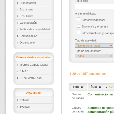
Texto libre:
Presentación
Estructura
Áreas temáticas:
Resultados
Sostenibilidad local
La exposición
Economía y empresa
Política de sostenibilidad
Infraestructuras y trans
Comunicación
Tipo de actividad:
Organización
Tipo de documentos:
Convocatorias especiales
Informe Cambio Global
EIMA 6
1-20 de 1157 documentos
II Encuentro Local
Tipo
Título
/
Aut
Actualidad
Grupos
Contaminación ac
de trabajo
Noticias
Eventos
Grupos
Sistemas de gestió
de trabajo
administración pú