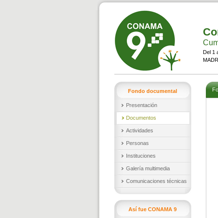
Co
Cumb
Del 1 
MADRI
Fo
Fondo documental
Presentación
Documentos
Actividades
Personas
Instituciones
Galería multimedia
Comunicaciones técnicas
Así fue CONAMA 9