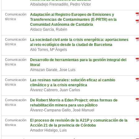
Albaladejo Fresnadillo, Pedro Víctor
Comunicación
Adaptación al Registro Europeo de Emisiones y
técnica
Transferencias de Contaminantes (E-PRTR) en la
Comunidad Autónoma de Cantabria
Aldaco García, Rubén
Comunicación
La sociedad civil ante la crisis energética: aportaciones
técnica
al reto ecológico desde la ciudad de Barcelona
Alió Torres, Mª Àngels
Comunicación
Desarrollo de herramientas para la gestión integral del
técnica
litoral
Almazan Garate, Jose Luis
Comunicación
Las resinas naturales: solución eficaz al cambio
técnica
climático y a la crisis energética
Álvarez Cabrero, Juan Carlos
Comunicación
De Robert Morris a Eden Project: otras formas de
técnica
rehabilitación minera para uso público
Álvarez-Campana Gallo, José Manuel
Comunicación
El proceso de revisión de la A21P y comunicación de la
técnica
Acción 21 de la provincia de Córdoba
Amador Hidalgo, Luis