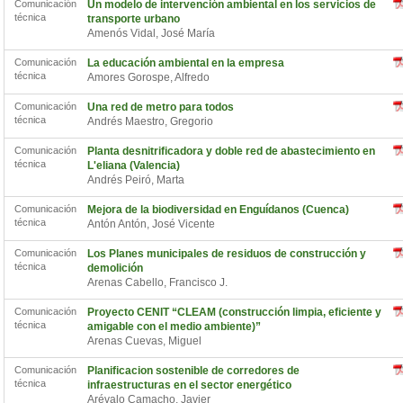
Comunicación
Un modelo de intervención ambiental en los servicios de
técnica
transporte urbano
Amenós Vidal, José María
Comunicación
La educación ambiental en la empresa
técnica
Amores Gorospe, Alfredo
Comunicación
Una red de metro para todos
técnica
Andrés Maestro, Gregorio
Comunicación
Planta desnitrificadora y doble red de abastecimiento en
técnica
L'eliana (Valencia)
Andrés Peiró, Marta
Comunicación
Mejora de la biodiversidad en Enguídanos (Cuenca)
técnica
Antón Antón, José Vicente
Comunicación
Los Planes municipales de residuos de construcción y
técnica
demolición
Arenas Cabello, Francisco J.
Comunicación
Proyecto CENIT “CLEAM (construcción limpia, eficiente y
técnica
amigable con el medio ambiente)”
Arenas Cuevas, Miguel
Comunicación
Planificacion sostenible de corredores de
técnica
infraestructuras en el sector energético
Arévalo Camacho, Javier