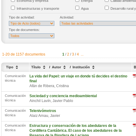
Economía y empresa
Energía
Calidad ambient
Infraestructuras y transporte
Agua
Desarrollo rural y
Tipo de actividad:
Actividad:
Tipo de documentos:
1-20 de 1157 documentos
1
/
2
/
3
/
4
...
Tipo
Título
/
Autor
/
Institución
D
Comunicación
La vida del Papel: un viaje en donde tú decides el destino
técnica
final
Afán de Ribera, Cristina
Comunicación
Sociedad y conciencia medioambiental
técnica
Ainchil Lavín, Javier Pablo
Comunicación
Telenivómetros
técnica
Alaiz Arnau, Javier
Comunicación
Estructura y conservación de los abedulares de la
técnica
Cordillera Cantábrica. El caso de los abedulares de la
Reserva de la Biosfera de Laciana