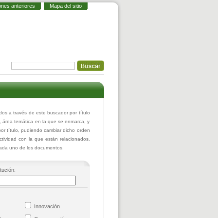
ones anteriores
Mapa del sitio
 a través de este buscador por título
r, área temática en la que se enmarca, y
or título, pudiendo cambiar dicho orden
actividad con la que están relacionados.
 cada uno de los documentos.
itución:
co
Innovación