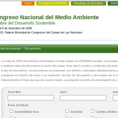
Inicio
Fundación CONAMA
Decálogo de principios
Edici
ngreso Nacional del Medio Ambiente
re del Desarrollo Sostenible
al 5 de diciembre de 2008
D. Palacio Municipal de Congresos del Campo de Las Naciones
ndo documental
/
Documentos
Los más de 1000 documentos presentados en esta edición de CONAMA 9 pueden ser localizados
o palabras clave del documento (a través del campo “texto libre”), nombre o institución del auto
el tipo de documento. Los documentos se presentan, por defecto, ordenados alfabéticamente p
y realizarlo en función del autor o su institución, del tipo de documento o del nombre de la 
Seleccionando el título que sea de nuestro interés, se presenta una ficha de presentación de
Texto libre:
Autor:
Inst
Áreas temáticas:
Sostenibilidad local
Sociedad
Cambio climáti