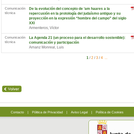
Comunicación
De la evolución del concepto de ‘am haares a la
técnica
repercusión en la protología del judaísmo antiguo y su
proyección en la expresión “hombre del campo” del siglo
XXI
Armenteros, Víctor
Comunicación
La Agenda 21 (un proceso para el desarrollo sostenible):
técnica
comunicación y participación
Arnanz Monreal, Luis
1
/
2
/
3
/
4
...
Contacto
|
Pólitica de Privacidad
|
Aviso Legal
|
Política de Cookies