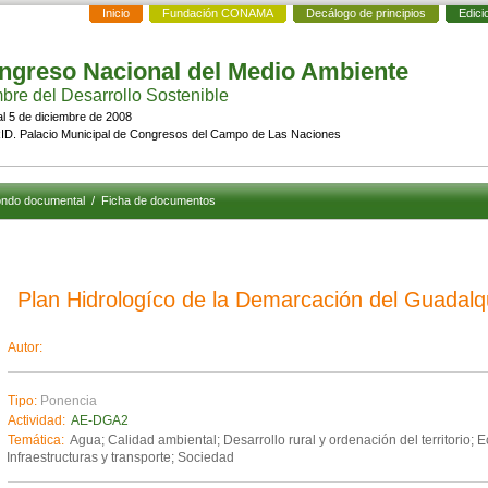
Inicio
Fundación CONAMA
Decálogo de principios
Edici
ngreso Nacional del Medio Ambiente
re del Desarrollo Sostenible
al 5 de diciembre de 2008
D. Palacio Municipal de Congresos del Campo de Las Naciones
ndo documental
/
Ficha de documentos
Plan Hidrologíco de la Demarcación del Guadalqu
Autor:
Tipo:
Ponencia
Actividad:
AE-DGA2
Temática:
Agua; Calidad ambiental; Desarrollo rural y ordenación del territorio;
Infraestructuras y transporte; Sociedad