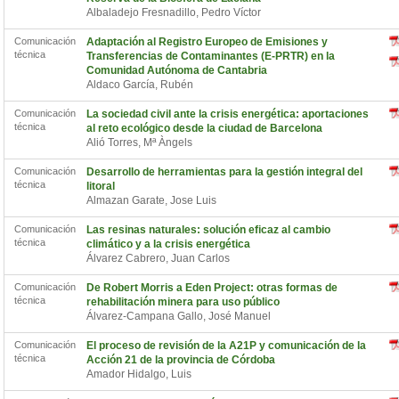
Albaladejo Fresnadillo, Pedro Víctor
Comunicación
Adaptación al Registro Europeo de Emisiones y
técnica
Transferencias de Contaminantes (E-PRTR) en la
Comunidad Autónoma de Cantabria
Aldaco García, Rubén
Comunicación
La sociedad civil ante la crisis energética: aportaciones
técnica
al reto ecológico desde la ciudad de Barcelona
Alió Torres, Mª Àngels
Comunicación
Desarrollo de herramientas para la gestión integral del
técnica
litoral
Almazan Garate, Jose Luis
Comunicación
Las resinas naturales: solución eficaz al cambio
técnica
climático y a la crisis energética
Álvarez Cabrero, Juan Carlos
Comunicación
De Robert Morris a Eden Project: otras formas de
técnica
rehabilitación minera para uso público
Álvarez-Campana Gallo, José Manuel
Comunicación
El proceso de revisión de la A21P y comunicación de la
técnica
Acción 21 de la provincia de Córdoba
Amador Hidalgo, Luis