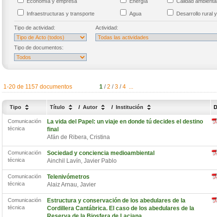
Economía y empresa
Energía
Calidad ambient
Infraestructuras y transporte
Agua
Desarrollo rural y
Tipo de actividad:
Actividad:
Tipo de documentos:
1-20 de 1157 documentos
1
/
2
/
3
/
4
...
Tipo
Título
/
Autor
/
Institución
D
Comunicación
La vida del Papel: un viaje en donde tú decides el destino
técnica
final
Afán de Ribera, Cristina
Comunicación
Sociedad y conciencia medioambiental
técnica
Ainchil Lavín, Javier Pablo
Comunicación
Telenivómetros
técnica
Alaiz Arnau, Javier
Comunicación
Estructura y conservación de los abedulares de la
técnica
Cordillera Cantábrica. El caso de los abedulares de la
Reserva de la Biosfera de Laciana