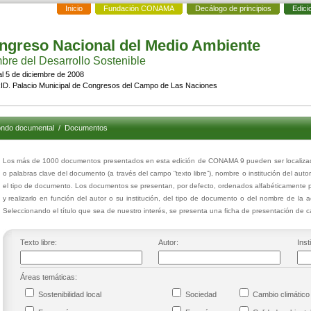
Inicio
Fundación CONAMA
Decálogo de principios
Edici
ngreso Nacional del Medio Ambiente
re del Desarrollo Sostenible
al 5 de diciembre de 2008
D. Palacio Municipal de Congresos del Campo de Las Naciones
ndo documental
/
Documentos
Los más de 1000 documentos presentados en esta edición de CONAMA 9 pueden ser localizados
o palabras clave del documento (a través del campo “texto libre”), nombre o institución del auto
el tipo de documento. Los documentos se presentan, por defecto, ordenados alfabéticamente p
y realizarlo en función del autor o su institución, del tipo de documento o del nombre de la 
Seleccionando el título que sea de nuestro interés, se presenta una ficha de presentación de
Texto libre:
Autor:
Inst
Áreas temáticas:
Sostenibilidad local
Sociedad
Cambio climáti