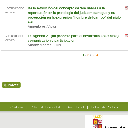
Comunicación
De la evolución del concepto de ‘am haares a la
técnica
repercusión en la protología del judaísmo antiguo y su
proyección en la expresión “hombre del campo” del siglo
XXI
Armenteros, Víctor
Comunicación
La Agenda 21 (un proceso para el desarrollo sostenible):
técnica
comunicación y participación
Arnanz Monreal, Luis
1
/
2
/
3
/
4
...
Contacto
|
Pólitica de Privacidad
|
Aviso Legal
|
Política de Cookies