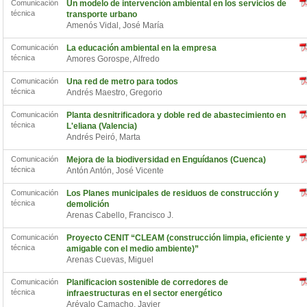
Comunicación
Un modelo de intervención ambiental en los servicios de
técnica
transporte urbano
Amenós Vidal, José María
Comunicación
La educación ambiental en la empresa
técnica
Amores Gorospe, Alfredo
Comunicación
Una red de metro para todos
técnica
Andrés Maestro, Gregorio
Comunicación
Planta desnitrificadora y doble red de abastecimiento en
técnica
L'eliana (Valencia)
Andrés Peiró, Marta
Comunicación
Mejora de la biodiversidad en Enguídanos (Cuenca)
técnica
Antón Antón, José Vicente
Comunicación
Los Planes municipales de residuos de construcción y
técnica
demolición
Arenas Cabello, Francisco J.
Comunicación
Proyecto CENIT “CLEAM (construcción limpia, eficiente y
técnica
amigable con el medio ambiente)”
Arenas Cuevas, Miguel
Comunicación
Planificacion sostenible de corredores de
técnica
infraestructuras en el sector energético
Arévalo Camacho, Javier