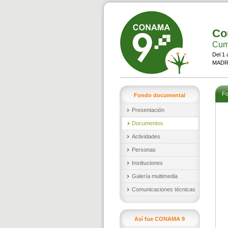
Co
Cumb
Del 1 
MADRI
Fo
Fondo documental
Presentación
Documentos
Actividades
Personas
Instituciones
Galería multimedia
Comunicaciones técnicas
Así fue CONAMA 9