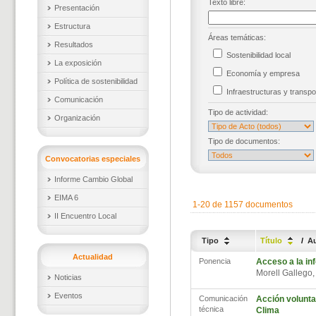
Texto libre:
Presentación
Estructura
Áreas temáticas:
Resultados
Sostenibilidad local
La exposición
Economía y empresa
Política de sostenibilidad
Infraestructuras y trans
Comunicación
Tipo de actividad:
Organización
Tipo de documentos:
Convocatorias especiales
Informe Cambio Global
EIMA 6
1-20 de 1157 documentos
II Encuentro Local
Tipo
Título
/
A
Actualidad
Ponencia
Acceso a la inf
Morell Gallego
Noticias
Eventos
Comunicación
Acción volunta
técnica
Clima