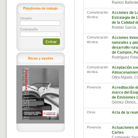
Ramos Ballest
Plataforma de trabajo
Comunicación
Acciones de Lu
técnica
Estrategia de 
Usuario
de la Calidad d
Roldán García,
Contraseña
Comunicación
Acciones inno
técnica
naturales y pa
desarrollo rur
de Campos, Pa
Rodríguez Fida
Becas y ayudas
Comunicación
Aceptación soc
técnica
Almacenamien
Oltra Algado, C
Ponencia
Acreditación de
marco del Esq
de Emisiones 
Gómez Olmos, 
Otros
Acta de la reu
Ponencia
Actuaciones de
Cartes
Castanedo Saiz