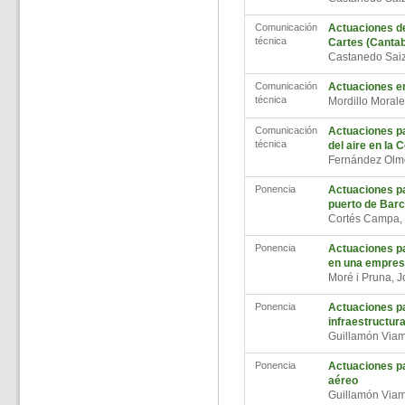
Comunicación
Actuaciones de
técnica
Cartes (Cantab
Castanedo Saiz
Comunicación
Actuaciones en
técnica
Mordillo Moral
Comunicación
Actuaciones par
técnica
del aire en la
Fernández Olm
Ponencia
Actuaciones par
puerto de Barc
Cortés Campa,
Ponencia
Actuaciones pa
en una empresa
Moré i Pruna, 
Ponencia
Actuaciones par
infraestructur
Guillamón Viam
Ponencia
Actuaciones par
aéreo
Guillamón Viam