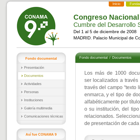
Inicio
Funda
Congreso Nacional
Cumbre del Desarrollo S
Del 1 al 5 de diciembre de 2008
MADRID. Palacio Municipal de C
Fondo documental
/
Documentos
Fondo documental
Presentación
Los más de 1000 docu
Documentos
ser localizados a través
Actividades
través del campo “texto l
Personas
enmarca, y el tipo de d
Instituciones
alfabéticamente por títul
Galería multimedia
o su institución, del t
relacionados. Selecciona
Comunicaciones técnicas
de presentación de cada
Así fue CONAMA 9