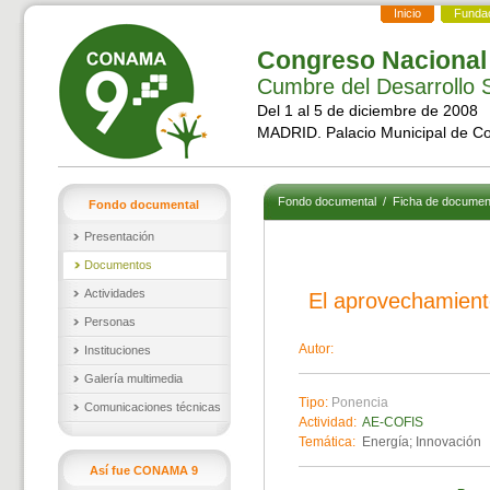
Inicio
Funda
Congreso Nacional
Cumbre del Desarrollo S
Del 1 al 5 de diciembre de 2008
MADRID. Palacio Municipal de C
Fondo documental
/
Ficha de documen
Fondo documental
Presentación
Documentos
Actividades
El aprovechamiento
Personas
Autor:
Instituciones
Galería multimedia
Tipo:
Ponencia
Comunicaciones técnicas
Actividad:
AE-COFIS
Temática:
Energía; Innovación
Así fue CONAMA 9