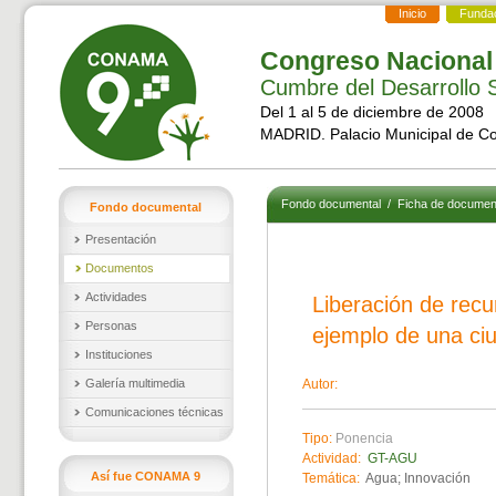
Inicio
Funda
Congreso Nacional
Cumbre del Desarrollo S
Del 1 al 5 de diciembre de 2008
MADRID. Palacio Municipal de C
Fondo documental
/
Ficha de documen
Fondo documental
Presentación
Documentos
Actividades
Liberación de recur
Personas
ejemplo de una ciu
Instituciones
Galería multimedia
Autor:
Comunicaciones técnicas
Tipo:
Ponencia
Actividad:
GT-AGU
Así fue CONAMA 9
Temática:
Agua; Innovación