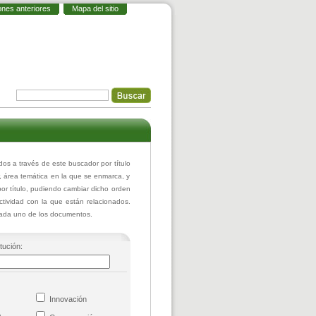
ones anteriores
Mapa del sitio
 a través de este buscador por título
r, área temática en la que se enmarca, y
or título, pudiendo cambiar dicho orden
actividad con la que están relacionados.
 cada uno de los documentos.
itución:
co
Innovación