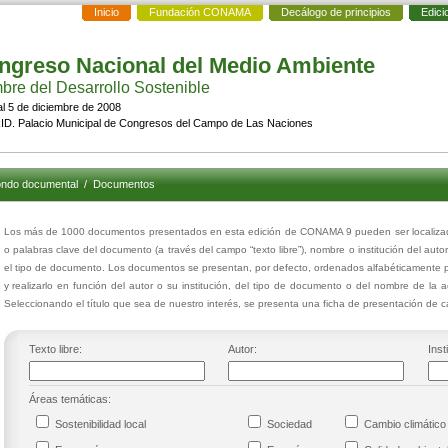
Inicio
Fundación CONAMA
Decálogo de principios
Edici
ngreso Nacional del Medio Ambiente
re del Desarrollo Sostenible
al 5 de diciembre de 2008
D. Palacio Municipal de Congresos del Campo de Las Naciones
ndo documental
/
Documentos
Los más de 1000 documentos presentados en esta edición de CONAMA 9 pueden ser localizados
o palabras clave del documento (a través del campo “texto libre”), nombre o institución del auto
el tipo de documento. Los documentos se presentan, por defecto, ordenados alfabéticamente p
y realizarlo en función del autor o su institución, del tipo de documento o del nombre de la 
Seleccionando el título que sea de nuestro interés, se presenta una ficha de presentación de
Texto libre:
Autor:
Inst
Áreas temáticas:
Sostenibilidad local
Sociedad
Cambio climáti