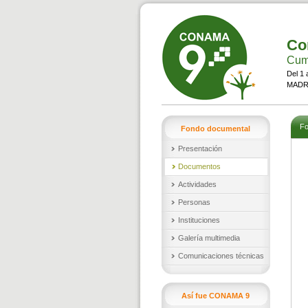
Co
Cumb
Del 1 
MADRI
Fo
Fondo documental
Presentación
Documentos
Actividades
Personas
Instituciones
Galería multimedia
Comunicaciones técnicas
Así fue CONAMA 9