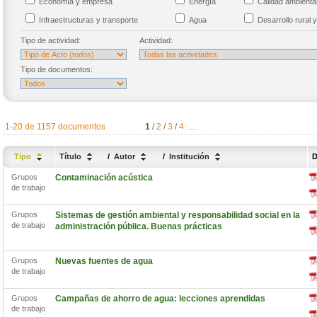
Economía y empresa
Energía
Calidad ambient
Infraestructuras y transporte
Agua
Desarrollo rural y
Tipo de actividad:
Actividad:
Tipo de documentos:
1-20 de 1157 documentos
1
/
2
/
3
/
4
...
Tipo
Título
/
Autor
/
Institución
D
Grupos
Contaminación acústica
de trabajo
Grupos
Sistemas de gestión ambiental y responsabilidad social en la
de trabajo
administración pública. Buenas prácticas
Grupos
Nuevas fuentes de agua
de trabajo
Grupos
Campañas de ahorro de agua: lecciones aprendidas
de trabajo