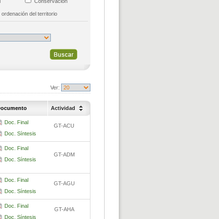
al
Conservación
 ordenación del territorio
Ver:
ocumento
Actividad
Doc. Final
GT-ACU
Doc. Síntesis
Doc. Final
GT-ADM
Doc. Síntesis
Doc. Final
GT-AGU
Doc. Síntesis
Doc. Final
GT-AHA
Doc. Síntesis