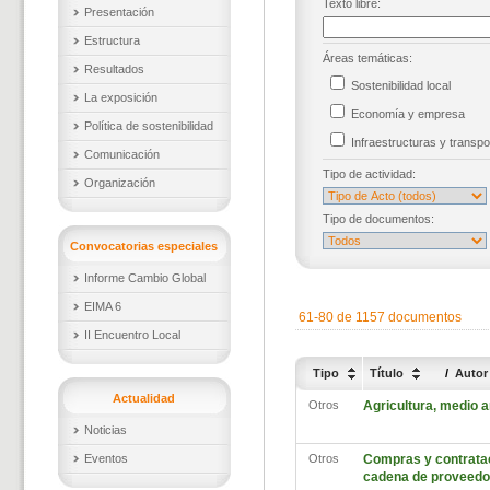
Texto libre:
Presentación
Estructura
Áreas temáticas:
Resultados
Sostenibilidad local
La exposición
Economía y empresa
Política de sostenibilidad
Infraestructuras y trans
Comunicación
Tipo de actividad:
Organización
Tipo de documentos:
Convocatorias especiales
Informe Cambio Global
EIMA 6
61-80 de 1157 documentos
II Encuentro Local
Tipo
Título
/
Auto
Actualidad
Otros
Agricultura, medio a
Noticias
Eventos
Otros
Compras y contrataci
cadena de proveedo