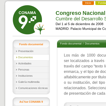
Inicio
Funda
Congreso Nacional
Cumbre del Desarrollo S
Del 1 al 5 de diciembre de 2008
MADRID. Palacio Municipal de C
Fondo documental
/
Documentos
Fondo documental
Presentación
Los más de 1000 docu
Documentos
ser localizados a través
Actividades
través del campo “texto l
Personas
enmarca, y el tipo de d
Instituciones
alfabéticamente por títul
Galería multimedia
o su institución, del ti
relacionados. Selecciona
Comunicaciones técnicas
de presentación de cada
Así fue CONAMA 9