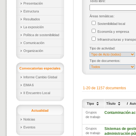
Texto libre:
Presentación
Estructura
Áreas temáticas:
Resultados
Sostenibilidad local
La exposición
Economía y empresa
Política de sostenibilidad
Infraestructuras y trans
Comunicación
Tipo de actividad:
Organización
Tipo de documentos:
Convocatorias especiales
Informe Cambio Global
EIMA 6
1-20 de 1157 documentos
II Encuentro Local
Tipo
Título
/
Aut
Actualidad
Grupos
Contaminación ac
de trabajo
Noticias
Eventos
Grupos
Sistemas de gestió
de trabajo
administración pú