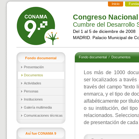
Inicio
Funda
Congreso Nacional
Cumbre del Desarrollo S
Del 1 al 5 de diciembre de 2008
MADRID. Palacio Municipal de C
Fondo documental
/
Documentos
Fondo documental
Presentación
Los más de 1000 docu
Documentos
ser localizados a través
Actividades
través del campo “texto l
Personas
enmarca, y el tipo de d
Instituciones
alfabéticamente por títul
Galería multimedia
o su institución, del ti
relacionados. Selecciona
Comunicaciones técnicas
de presentación de cada
Así fue CONAMA 9