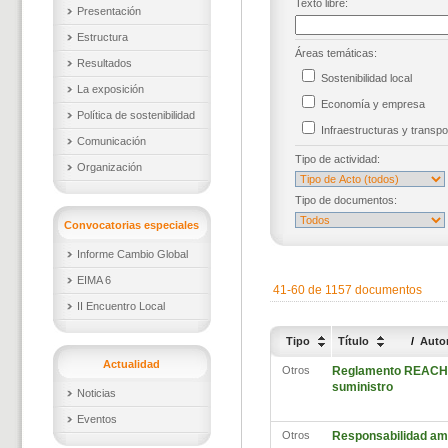
Texto libre:
Presentación
Estructura
Áreas temáticas:
Resultados
Sostenibilidad local
La exposición
Economía y empresa
Política de sostenibilidad
Infraestructuras y trans
Comunicación
Tipo de actividad:
Organización
Tipo de documentos:
Convocatorias especiales
Informe Cambio Global
EIMA 6
41-60 de 1157 documentos
II Encuentro Local
Tipo
Título
/
Auto
Actualidad
Otros
Reglamento REACH. A
suministro
Noticias
Eventos
Otros
Responsabilidad am