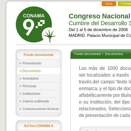
Inicio
Funda
Congreso Nacional
Cumbre del Desarrollo S
Del 1 al 5 de diciembre de 2008
MADRID. Palacio Municipal de C
Fondo documental
/
Documentos
Fondo documental
Presentación
Los más de 1000 docu
Documentos
ser localizados a través
Actividades
través del campo “texto l
Personas
enmarca, y el tipo de d
Instituciones
alfabéticamente por títul
Galería multimedia
o su institución, del ti
relacionados. Selecciona
Comunicaciones técnicas
de presentación de cada
Así fue CONAMA 9