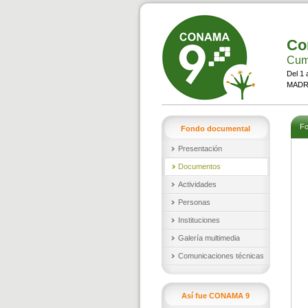
Co
Cumb
Del 1 
MADRI
Fo
Fondo documental
Presentación
Documentos
Actividades
Personas
Instituciones
Galería multimedia
Comunicaciones técnicas
Así fue CONAMA 9