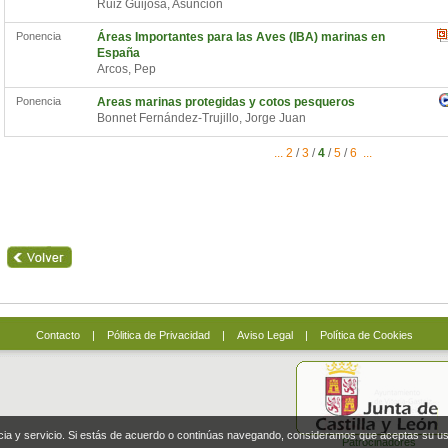
Ruiz Guijosa, Asunción
Ponencia
Áreas Importantes para las Aves (IBA) marinas en
España
Arcos, Pep
Ponencia
Areas marinas protegidas y cotos pesqueros
Bonnet Fernández-Trujillo, Jorge Juan
...
2
/
3
/
4
/
5
/
6
...
Contacto
|
Pólitica de Privacidad
|
Aviso Legal
|
Política de Cookies
ncia y servicio. Si estás de acuerdo o continúas navegando, consideramos que aceptas su u
Patrocinadores