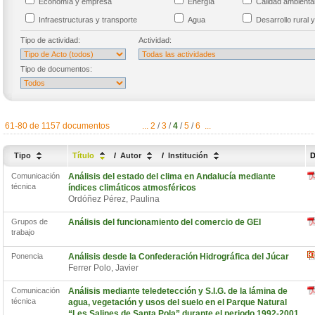
Economía y empresa
Energía
Calidad ambient
Infraestructuras y transporte
Agua
Desarrollo rural y
Tipo de actividad:
Actividad:
Tipo de documentos:
61-80 de 1157 documentos
...
2
/
3
/
4
/
5
/
6
...
Tipo
Título
/
Autor
/
Institución
D
Comunicación
Análisis del estado del clima en Andalucía mediante
técnica
índices climáticos atmosféricos
Ordóñez Pérez, Paulina
Grupos de
Análisis del funcionamiento del comercio de GEI
trabajo
Ponencia
Análisis desde la Confederación Hidrográfica del Júcar
Ferrer Polo, Javier
Comunicación
Análisis mediante teledetección y S.I.G. de la lámina de
técnica
agua, vegetación y usos del suelo en el Parque Natural
“Les Salines de Santa Pola” durante el periodo 1992-2001