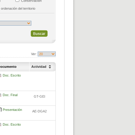
al
Conservación
 ordenación del territorio
Ver:
ocumento
Actividad
Doc. Escrito
Doc. Final
GT-GEI
Presentación
AE-DGA2
Doc. Escrito