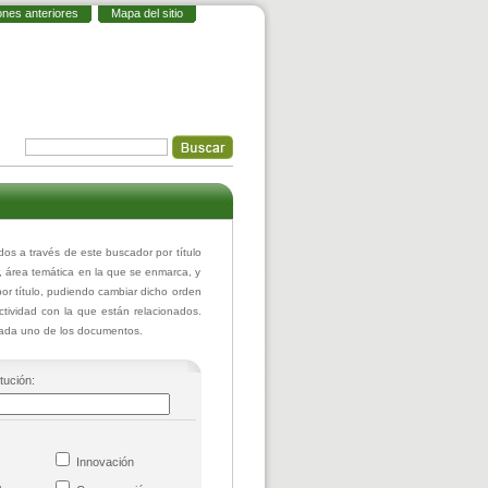
ones anteriores
Mapa del sitio
 a través de este buscador por título
r, área temática en la que se enmarca, y
or título, pudiendo cambiar dicho orden
actividad con la que están relacionados.
 cada uno de los documentos.
itución:
co
Innovación