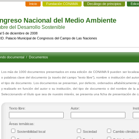
Inicio
Fundación CONAMA
Decálogo de principios
Edici
ngreso Nacional del Medio Ambiente
re del Desarrollo Sostenible
al 5 de diciembre de 2008
D. Palacio Municipal de Congresos del Campo de Las Naciones
ndo documental
/
Documentos
Los más de 1000 documentos presentados en esta edición de CONAMA 9 pueden ser localizados
o palabras clave del documento (a través del campo “texto libre”), nombre o institución del auto
el tipo de documento. Los documentos se presentan, por defecto, ordenados alfabéticamente p
y realizarlo en función del autor o su institución, del tipo de documento o del nombre de la 
Seleccionando el título que sea de nuestro interés, se presenta una ficha de presentación de
Texto libre:
Autor:
Inst
Áreas temáticas:
Sostenibilidad local
Sociedad
Cambio climáti