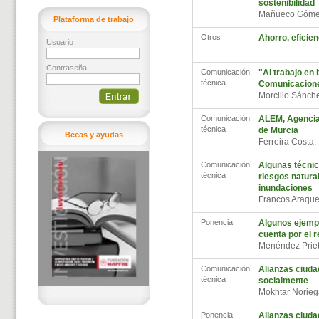
sostenibilidad
Mañueco Gómez
Plataforma de trabajo
Otros
Ahorro, eficie
Usuario
Contraseña
Comunicación
"Al trabajo en b
técnica
Comunicacione
Morcillo Sánch
Comunicación
ALEM, Agencia 
técnica
de Murcia
Becas y ayudas
Ferreira Costa
Comunicación
Algunas técnica
técnica
riesgos natura
inundaciones
Francos Araque
Ponencia
Algunos ejempl
cuenta por el r
Menéndez Prie
Comunicación
Alianzas ciuda
técnica
socialmente
Mokhtar Norieg
Ponencia
Alianzas ciuda