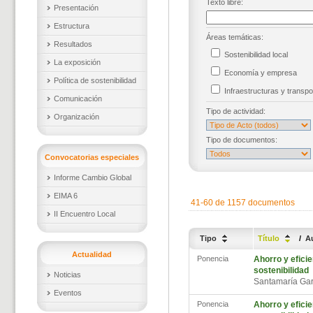
Texto libre:
Presentación
Estructura
Áreas temáticas:
Resultados
Sostenibilidad local
La exposición
Economía y empresa
Política de sostenibilidad
Infraestructuras y trans
Comunicación
Tipo de actividad:
Organización
Tipo de documentos:
Convocatorias especiales
Informe Cambio Global
EIMA 6
41-60 de 1157 documentos
II Encuentro Local
Tipo
Título
/
A
Actualidad
Ponencia
Ahorro y efici
sostenibilidad
Noticias
Santamaría Gar
Eventos
Ponencia
Ahorro y efici