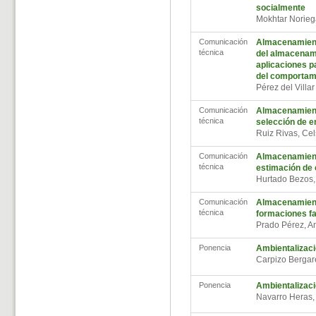
socialmente
Mokhtar Norieg
Comunicación
Almacenamient
técnica
del almacenam
aplicaciones pa
del comportami
Pérez del Villar
Comunicación
Almacenamiento
técnica
selección de 
Ruiz Rivas, Ce
Comunicación
Almacenamient
técnica
estimación de
Hurtado Bezos,
Comunicación
Almacenamient
técnica
formaciones f
Prado Pérez, A
Ponencia
Ambientalizaci
Carpizo Berga
Ponencia
Ambientalizaci
Navarro Heras