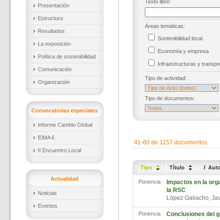
Texto libre:
Presentación
Estructura
Áreas temáticas:
Resultados
Sostenibilidad local
La exposición
Economía y empresa
Política de sostenibilidad
Infraestructuras y trans
Comunicación
Tipo de actividad:
Organización
Tipo de documentos:
Convocatorias especiales
Informe Cambio Global
EIMA 6
41-60 de 1157 documentos
II Encuentro Local
Tipo
Título
/
Aut
Actualidad
Ponencia
Impactos en la org
la RSC
Noticias
López Galiacho, Ja
Eventos
Ponencia
Conclusiones del g