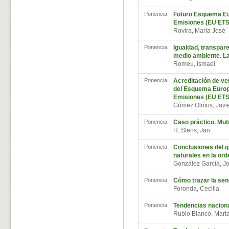
Ponencia
Futuro Esquema Eu
Emisiones (EU ETS)
Rovira, María José
Ponencia
Igualdad, transpare
medio ambiente. L
Romeu, Ismael
Ponencia
Acreditación de ver
del Esquema Europ
Emisiones (EU ETS
Gómez Olmos, Javi
Ponencia
Caso práctico. Mu
H. Stens, Jan
Ponencia
Conclusiones del g
naturales en la orde
González García, J
Ponencia
Cómo trazar la send
Foronda, Cecilia
Ponencia
Tendencias naciona
Rubio Blanco, Mar