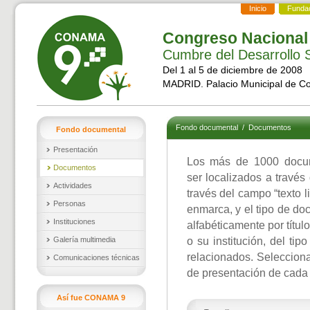
Inicio
Funda
Congreso Nacional
Cumbre del Desarrollo S
Del 1 al 5 de diciembre de 2008
MADRID. Palacio Municipal de C
Fondo documental
/
Documentos
Fondo documental
Presentación
Los más de 1000 docu
Documentos
ser localizados a través
Actividades
través del campo “texto l
Personas
enmarca, y el tipo de d
Instituciones
alfabéticamente por títul
Galería multimedia
o su institución, del ti
relacionados. Selecciona
Comunicaciones técnicas
de presentación de cada
Así fue CONAMA 9