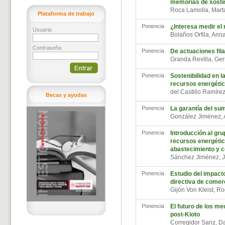
memorias de sosten
Roca Lamolla, Mar
Plataforma de trabajo
Ponencia
¿Interesa medir el 
Usuario
Bolaños Orfila, An
Contraseña
Ponencia
De actuaciones fil
Granda Revilla, G
Ponencia
Sostenibilidad en 
recursos energétic
del Castillo Ramír
Becas y ayudas
Ponencia
La garantía del sum
González Jiménez,
Ponencia
Introducción al grup
recursos energético
abastecimiento y 
Sánchez Jiménez, 
Ponencia
Estudio del impacto
directiva de comer
Gijón Von Kleist, R
Ponencia
El futuro de los me
post-Kioto
Corregidor Sanz, 