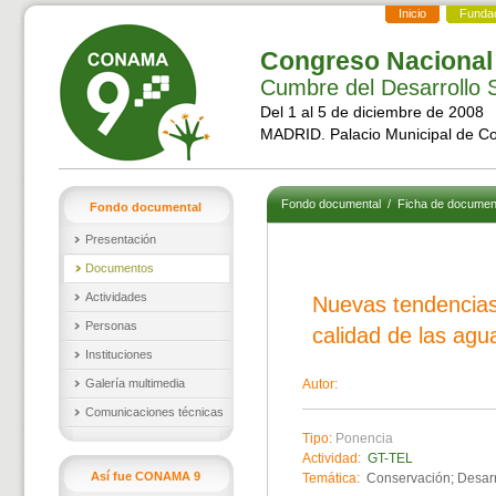
Inicio
Funda
Congreso Nacional
Cumbre del Desarrollo S
Del 1 al 5 de diciembre de 2008
MADRID. Palacio Municipal de C
Fondo documental
/
Ficha de documen
Fondo documental
Presentación
Documentos
Actividades
Nuevas tendencias
Personas
calidad de las agu
Instituciones
Galería multimedia
Autor:
Comunicaciones técnicas
Tipo:
Ponencia
Actividad:
GT-TEL
Así fue CONAMA 9
Temática:
Conservación; Desarrol