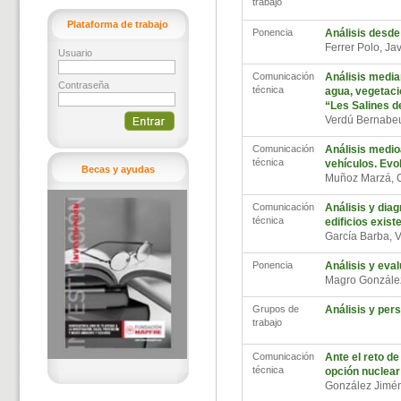
trabajo
Plataforma de trabajo
Ponencia
Análisis desde
Ferrer Polo, Ja
Usuario
Comunicación
Análisis median
Contraseña
técnica
agua, vegetaci
“Les Salines d
Verdú Bernabe
Comunicación
Análisis medio
técnica
vehículos. Evo
Becas y ayudas
Muñoz Marzá, 
Comunicación
Análisis y diag
técnica
edificios exis
García Barba, 
Ponencia
Análisis y eval
Magro Gonzále
Grupos de
Análisis y per
trabajo
Comunicación
Ante el reto de
técnica
opción nuclear
González Jimé