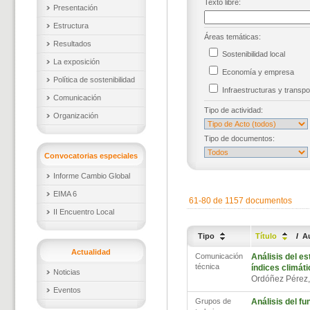
Texto libre:
Presentación
Estructura
Áreas temáticas:
Resultados
Sostenibilidad local
La exposición
Economía y empresa
Política de sostenibilidad
Infraestructuras y trans
Comunicación
Tipo de actividad:
Organización
Tipo de documentos:
Convocatorias especiales
Informe Cambio Global
EIMA 6
61-80 de 1157 documentos
II Encuentro Local
Tipo
Título
/
A
Actualidad
Comunicación
Análisis del e
técnica
índices climát
Noticias
Ordóñez Pérez
Eventos
Grupos de
Análisis del f