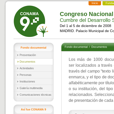
Inicio
Funda
Congreso Nacional
Cumbre del Desarrollo S
Del 1 al 5 de diciembre de 2008
MADRID. Palacio Municipal de C
Fondo documental
/
Documentos
Fondo documental
Presentación
Los más de 1000 docu
Documentos
ser localizados a través
Actividades
través del campo “texto l
Personas
enmarca, y el tipo de d
Instituciones
alfabéticamente por títul
Galería multimedia
o su institución, del ti
relacionados. Selecciona
Comunicaciones técnicas
de presentación de cada
Así fue CONAMA 9